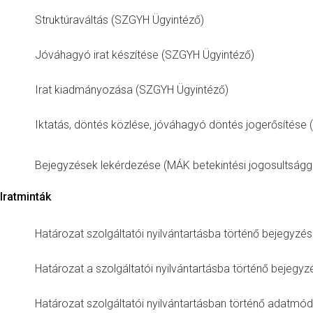
Struktúraváltás (SZGYH Ügyintéző)
Jóváhagyó irat készítése (SZGYH Ügyintéző)
Irat kiadmányozása (SZGYH Ügyintéző)
Iktatás, döntés közlése, jóváhagyó döntés jogerősítése
Bejegyzések lekérdezése (MÁK betekintési jogosultságg
Iratminták
Határozat szolgáltatói nyilvántartásba történő bejegyzés
Határozat a szolgáltatói nyilvántartásba történő bejegyzé
Határozat szolgáltatói nyilvántartásban történő adatmó