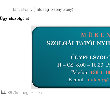
Tanúsítvány (hatósági bizonyítvány)
Ügyfélszolgálat
88,755 megtekintés