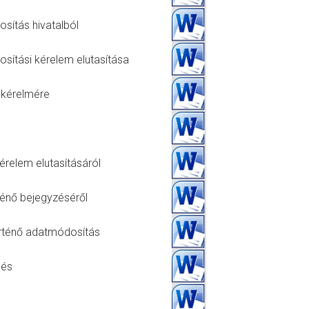
osítás hivatalból
osítási kérelem elutasítása
ó kérelmére
kérelem elutasításáról
rténő bejegyzéséről
történő adatmódosítás
lés