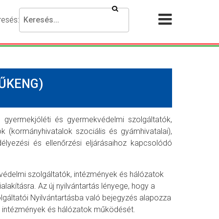
Keresés
resés:
Akadálymentesítési
Menü
beállítások
megnyit
esni
ánt
MŰKENG)
ejezést,
jd
omja
g
 gyermekjóléti és gyermekvédelmi szolgáltatók,
(kormányhivatalok szociális és gyámhivatalai),
resés
délyezési és ellenőrzési eljárásaihoz kapcsolódó
mbot.
ekvédelmi szolgáltatók, intézmények és hálózatok
alakításra. Az új nyilvántartás lényege, hogy a
lgáltatói Nyilvántartásba való bejegyzés alapozza
k, intézmények és hálózatok működését.