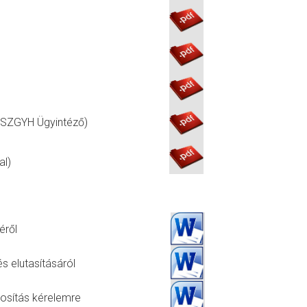
 (SZGYH Ügyintéző)
al)
éről
s elutasításáról
dosítás kérelemre