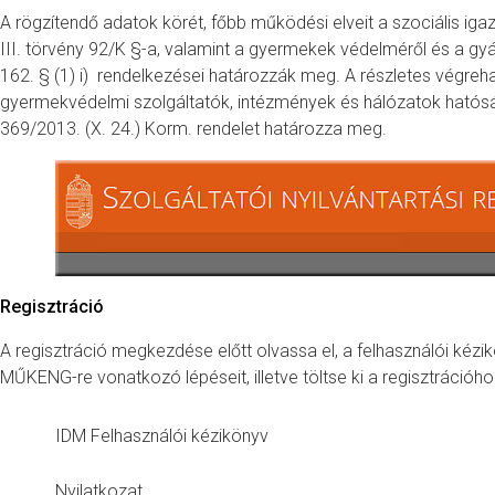
A rögzítendő adatok körét, főbb működési elveit a szociális igaz
III. törvény 92/K §-a, valamint a gyermekek védelméről és a gy
162. § (1) i) rendelkezései határozzák meg. A részletes végrehaj
gyermekvédelmi szolgáltatók, intézmények és hálózatok hatósági
369/2013. (X. 24.) Korm. rendelet határozza meg.
Regisztráció
A regisztráció megkezdése előtt olvassa el, a felhasználói kéz
MŰKENG-re vonatkozó lépéseit, illetve töltse ki a regisztráci
IDM Felhasználói kézikönyv
Nyilatkozat