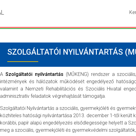
ÁL
Ke
Írja
be
a
ker
kív
SZOLGÁLTATÓI NYILVÁNTARTÁS (
kif
ma
ny
me
A
Szolgáltatói nyilvántartás
(MŰKENG) rendszer a szociális,
a
intézmények és hálózatok működését engedélyező hatóságok 
ke
valamint a Nemzeti Rehabilitációs és Szociális Hivatal enge
go
adminisztratív feladatok végrehajtását támogatja.
Szolgáltatói Nyilvántartás a szociális, gyermekjóléti és gyerm
közhiteles hatósági nyilvántartása 2013. december 1-től került ki
korábbi, papír alapú engedélyezés elsődlegessége helyett a Szo
meg a szociális, gyermekjóléti és gyermekvédelmi szolgáltató