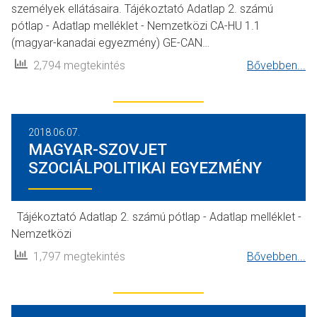
személyek ellátásaira. Tájékoztató Adatlap 2. számú
pótlap - Adatlap melléklet - Nemzetközi CA-HU 1.1
(magyar-kanadai egyezmény) GE-CAN…
2,794 megtekintés
Bővebben...
2018.06.07.
MAGYAR-SZOVJET
SZOCIÁLPOLITIKAI EGYEZMÉNY
Tájékoztató Adatlap 2. számú pótlap - Adatlap melléklet -
Nemzetközi
1,797 megtekintés
Bővebben...