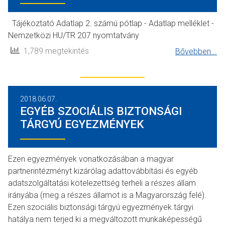
Tájékoztató Adatlap 2. számú pótlap - Adatlap melléklet -
Nemzetközi HU/TR 207 nyomtatvány
1,789 megtekintés
Bővebben...
2018.06.07.
EGYÉB SZOCIÁLIS BIZTONSÁGI
TÁRGYÚ EGYEZMÉNYEK
Ezen egyezmények vonatkozásában a magyar
partnerintézményt kizárólag adattovábbítási és egyéb
adatszolgáltatási kötelezettség terheli a részes állam
irányába (meg a részes államot is a Magyarország felé).
Ezen szociális biztonsági tárgyú egyezmények tárgyi
hatálya nem terjed ki a megváltozott munkaképességű