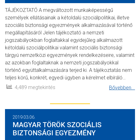
TÁJÉKOZTATÓ A megváltozott munkaképességű
személyek ellátásainak a kétoldalú szociálpolitikai, illetve
szociális biztonsági egyezmények alkalmazásával történő
megállapításáról Jelen tájékoztató a nemzeti
jogszabályokban foglaltakkal egyidejűleg alkalmazott
kétoldalú szociálpolitikai valamint szociális biztonsági
tárgyú nemzetközi egyezmények rendelkezéseire, valamint
az azokban foglaltaknak a nemzeti jogszabályokkal
történő együttalkalmazására terjed ki. A tájékoztatás nem
teljes körű, konkrét, egyedi ügyben a kérelmet elbíráló…
4,489 megtekintés
Bővebben...
2019.03.06.
MAGYAR TÖRÖK SZOCIÁLIS
BIZTONSÁGI EGYEZMÉNY