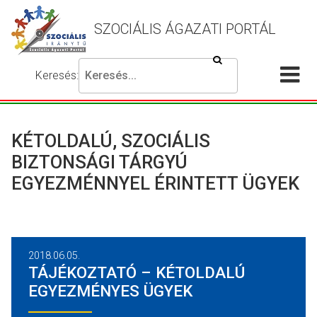
SZOCIÁLIS ÁGAZATI PORTÁL
Keresés
Keresés:
Írja
Akadálymentes
Me
be
beállítások
a
meg
keresni
KÉTOLDALÚ, SZOCIÁLIS
kívánt
BIZTONSÁGI TÁRGYÚ
kifejezést,
EGYEZMÉNNYEL ÉRINTETT ÜGYEK
majd
nyomja
meg
a
keresés
2018.06.05.
gombot.
TÁJÉKOZTATÓ – KÉTOLDALÚ
EGYEZMÉNYES ÜGYEK