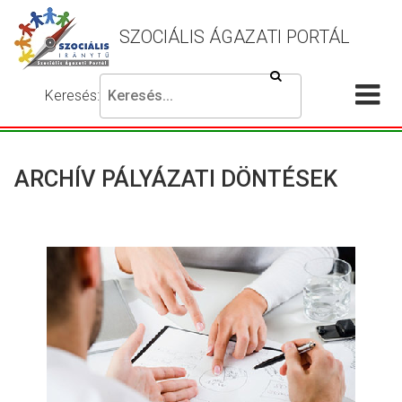
SZOCIÁLIS ÁGAZATI PORTÁL
Keresés
Keresés:
Írja
Akadálymentes
Me
be
beállítások
a
meg
keresni
ARCHÍV PÁLYÁZATI DÖNTÉSEK
kívánt
kifejezést,
majd
nyomja
meg
a
keresés
gombot.