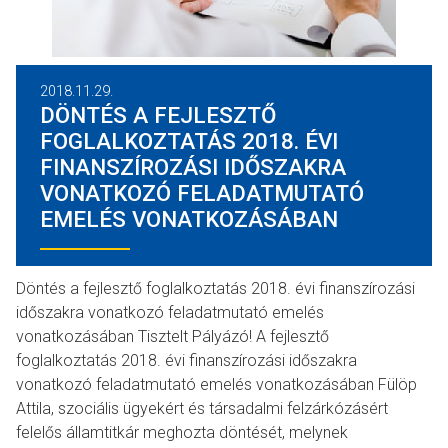
2018.11.29.
DÖNTÉS A FEJLESZTŐ
FOGLALKOZTATÁS 2018. ÉVI
FINANSZÍROZÁSI IDŐSZAKRA
VONATKOZÓ FELADATMUTATÓ
EMELÉS VONATKOZÁSÁBAN
Döntés a fejlesztő foglalkoztatás 2018. évi finanszírozási
időszakra vonatkozó feladatmutató emelés
vonatkozásában Tisztelt Pályázó! A fejlesztő
foglalkoztatás 2018. évi finanszírozási időszakra
vonatkozó feladatmutató emelés vonatkozásában Fülöp
Attila, szociális ügyekért és társadalmi felzárkózásért
felelős államtitkár meghozta döntését, melynek