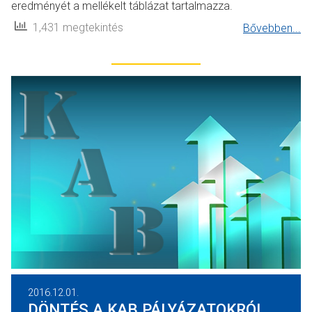
eredményét a mellékelt táblázat tartalmazza.
1,431 megtekintés
Bővebben...
2016.12.01.
DÖNTÉS A KAB PÁLYÁZATOKRÓL