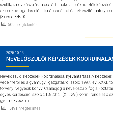
szülők, a nevelőszülők, a családi napközit működtetők képzésé
az örökbefogadás előtti tanácsadásról és felkészítő tanfolyamr
(3) és a 8/B. §…
509 megtekintés
2025.10.15.
NEVELŐSZÜLŐI KÉPZÉSEK KOORDINÁLÁ
Nevelőszülői képzések koordinálása, nyilvántartása A képzése
védelméről és a gyámügyi igazgatásról szóló 1997. évi XXXI. tö
törvény Negyedik könyv, Családjog a nevelőszülői foglalkoztatás
egyes kérdéseiről szóló 513/2013. (XII. 29.) Korm. rendelet a 
gyermekvédelmi…
1,491 megtekintés