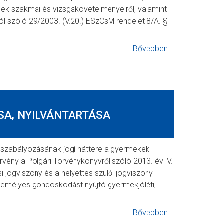
nek szakmai és vizsgakövetelményeiről, valamint
ól szóló 29/2003. (V.20.) ESzCsM rendelet 8/A. §
Bővebben...
SA, NYILVÁNTARTÁSA
k szabályozásának jogi háttere a gyermekek
rvény a Polgári Törvénykönyvről szóló 2013. évi V.
i jogviszony és a helyettes szülői jogviszony
személyes gondoskodást nyújtó gyermekjóléti,
Bővebben...