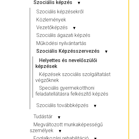
Szociális képzés
▼
Szociális képzésekről
Közlemények
Vezetőképzés
▼
Szociális ágazati képzés
Működési nyilvántartás
Szociális Képzésszervezés
▼
Helyettes és nevelőszülői
képzések
Képzések szociális szolgáltatást
végzőknek
Speciális gyermekotthoni
feladatellátásra felkészítő képzés
Szociális továbbképzés
▼
Tudástár
▼
Megváltozott munkaképességű
személyek
▼
Foglalkozási rehabilitáció
▼