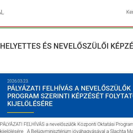
ÁL
Ke
Írja
be
a
ker
kív
HELYETTES ÉS NEVELŐSZÜLŐI KÉPZ
kif
ma
ny
me
a
2026.03.23.
ke
PÁLYÁZATI FELHÍVÁS A NEVELŐSZÜLŐK
go
PROGRAM SZERINTI KÉPZÉSÉT FOLYTA
KIJELÖLÉSÉRE
PÁLYÁZATI FELHÍVÁS a nevelőszülők Központi Oktatási Program 
kijelölésére A Belügyminisztérium jóváhagyásával a Slachta Marg