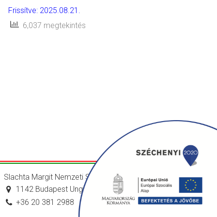
Frissítve: 2025.08.21.
6,037 megtekintés
Slachta Margit Nemzeti Szociálpolitikai Intézet
1142 Budapest Ungvár utca 64-66.
+36 20 381 2988
titkarsag@nszi.gov.hu