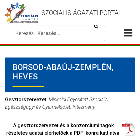
SZOCIÁLIS ÁGAZATI PORTÁL
Keresés
Keresés:
Írja
Akadálymentes
Me
be
beállítások
a
meg
keresni
BORSOD-ABAÚJ-ZEMPLÉN,
kívánt
kifejezést,
HEVES
majd
nyomja
meg
Gesztorszervezet:
Miskolci Egyesített Szociális,
a
Egészségügyi és Gyermekjóléti Intézmény
keresés
gombot.
A gesztorszervezet és a konzorciumi tagok
részletes adatai elérhetőek a PDF ikonra kattintva: