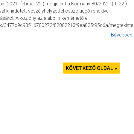
 (2021. február 22.) megjelent a Kormány 80/2021. (II. 22.)
al kihirdetett veszélyhelyzettel összefüggő rendkívüli
ról. A közlöny az alábbi linken érhető el:
mok/3477d9c93516700272f82802213f9ea025f95c6a/megtekinte
Bővebben..
KÖVETKEZŐ OLDAL »