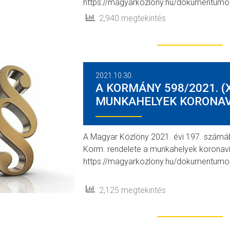
https://magyarkozlony.hu/dokumentu
2,940 megtekintés
2021.10.30.
A KORMÁNY 598/2021. (X
MUNKAHELYEK KORONAV
A Magyar Közlöny 2021. évi 197. számáb
Korm. rendelete a munkahelyek koronavíru
https://magyarkozlony.hu/dokumentu
2,125 megtekintés