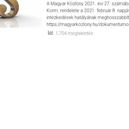
A Magyar Közlöny 2021. évi 27. számában
Korm. rendelete a 2021. február 8. napjáv
intézkedések hatályának meghosszabbításá
https://magyarkozlony.hu/dokumentu
1,704 megtekintés