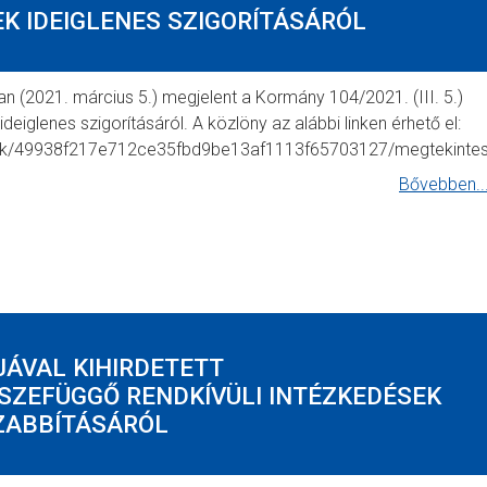
EK IDEIGLENES SZIGORÍTÁSÁRÓL
 (2021. március 5.) megjelent a Kormány 104/2021. (III. 5.)
eiglenes szigorításáról. A közlöny az alábbi linken érhető el:
mok/49938f217e712ce35fbd9be13af1113f65703127/megtekinte
Bővebben..
PJÁVAL KIHIRDETETT
SZEFÜGGŐ RENDKÍVÜLI INTÉZKEDÉSEK
ZABBÍTÁSÁRÓL