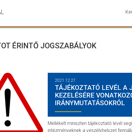
ÁL
Ke
Írja
be
a
ker
kív
OT ÉRINTŐ JOGSZABÁLYOK
kif
ma
ny
me
a
2021.12.27.
ke
TÁJÉKOZTATÓ LEVÉL A 
go
KEZELÉSÉRE VONATKOZ
IRÁNYMUTATÁSOKRÓL
Mellékelt miniszteri tájékoztató levél seg
intézményeknek a veszélyhelyzet fennál