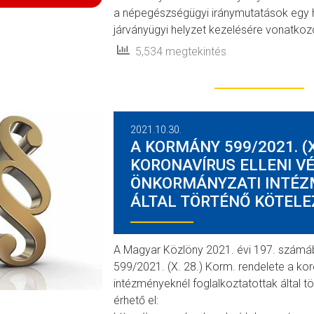
a népegészségügyi iránymutatások egy he
járványügyi helyzet kezelésére vonatk
5,534 megtekintés
2021.10.30.
A KORMÁNY 599/2021. (X
KORONAVÍRUS ELLENI V
ÖNKORMÁNYZATI INTÉZ
ÁLTAL TÖRTÉNŐ KÖTELE
A Magyar Közlöny 2021. évi 197. számá
599/2021. (X. 28.) Korm. rendelete a kor
intézményeknél foglalkoztatottak által tö
érhető el: