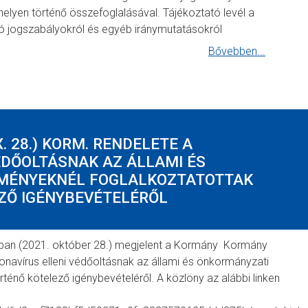
lyen történő összefoglalásával. Tájékoztató levél a
ozó jogszabályokról és egyéb iránymutatásokról
Bővebben...
. 28.) KORM. RENDELETE A
ÉDŐOLTÁSNAK AZ ÁLLAMI ÉS
MÉNYEKNÉL FOGLALKOZTATOTTAK
ZŐ IGÉNYBEVÉTELÉRŐL
ban (2021. október 28.) megjelent a Kormány Kormány
onavírus elleni védőoltásnak az állami és önkormányzati
rténő kötelező igénybevételéről. A közlöny az alábbi linken