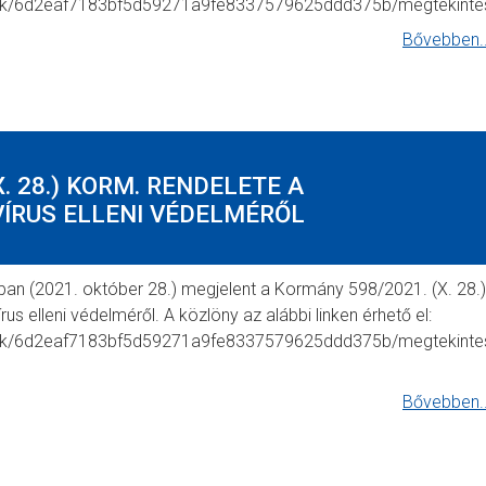
mok/6d2eaf7183bf5d59271a9fe8337579625ddd375b/megtekinte
Bővebben..
. 28.) KORM. RENDELETE A
ÍRUS ELLENI VÉDELMÉRŐL
an (2021. október 28.) megjelent a Kormány 598/2021. (X. 28.)
s elleni védelméről. A közlöny az alábbi linken érhető el:
mok/6d2eaf7183bf5d59271a9fe8337579625ddd375b/megtekinte
Bővebben..