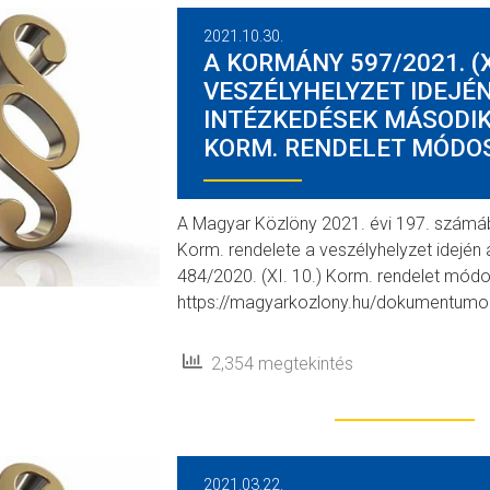
2021.10.30.
A KORMÁNY 597/2021. (X
VESZÉLYHELYZET IDEJ
INTÉZKEDÉSEK MÁSODIK 
KORM. RENDELET MÓDO
A Magyar Közlöny 2021. évi 197. számáb
Korm. rendelete a veszélyhelyzet idejé
484/2020. (XI. 10.) Korm. rendelet módos
https://magyarkozlony.hu/dokumentu
2,354 megtekintés
2021.03.22.