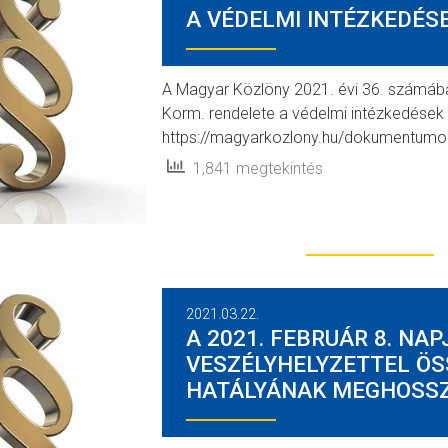
A VÉDELMI INTÉZKEDÉS
A Magyar Közlöny 2021. évi 36. számában
Korm. rendelete a védelmi intézkedések id
https://magyarkozlony.hu/dokumentu
1,841 megtekintés
2021.03.22.
A 2021. FEBRUÁR 8. NA
VESZÉLYHELYZETTEL ÖS
HATÁLYÁNAK MEGHOSS