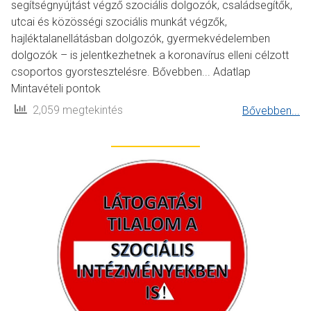
segítségnyújtást végző szociális dolgozók, családsegítők,
utcai és közösségi szociális munkát végzők,
hajléktalanellátásban dolgozók, gyermekvédelemben
dolgozók – is jelentkezhetnek a koronavírus elleni célzott
csoportos gyorstesztelésre. Bővebben... Adatlap
Mintavételi pontok
2,059 megtekintés
Bővebben...