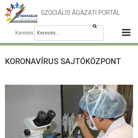
SZOCIÁLIS ÁGAZATI PORTÁL
Keresés
Keresés:
Írja
Akadálymentes
Me
be
beállítások
a
meg
keresni
KORONAVÍRUS SAJTÓKÖZPONT
kívánt
kifejezést,
majd
nyomja
meg
a
keresés
gombot.