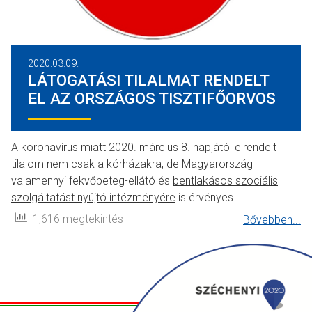
2020.03.09.
LÁTOGATÁSI TILALMAT RENDELT
EL AZ ORSZÁGOS TISZTIFŐORVOS
A koronavírus miatt 2020. március 8. napjától elrendelt
tilalom nem csak a kórházakra, de Magyarország
valamennyi fekvőbeteg-ellátó és
bentlakásos szociális
szolgáltatást nyújtó intézményére
is érvényes.
1,616 megtekintés
Bővebben...