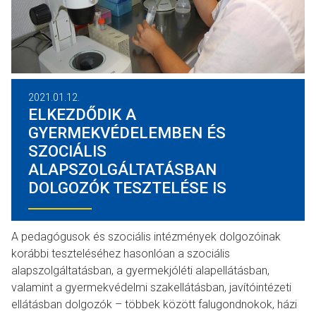
2021.01.12.
ELKEZDŐDIK A
GYERMEKVÉDELEMBEN ÉS
SZOCIÁLIS
ALAPSZOLGÁLTATÁSBAN
DOLGOZÓK TESZTELÉSE IS
A pedagógusok és szociális intézmények dolgozóinak
korábbi teszteléséhez hasonlóan a szociális
alapszolgáltatásban, a gyermekjóléti alapellátásban,
valamint a gyermekvédelmi szakellátásban, javítóintézeti
ellátásban dolgozók – többek között falugondnokok, házi