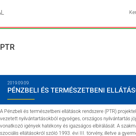
ÁL
Ke
Írja
be
a
ker
kív
PTR
kif
ma
ny
me
a
2019.09.09.
ke
PÉNZBELI ÉS TERMÉSZETBENI ELLÁTÁS
go
A Pénzbeli és természetbeni ellátások rendszere (PTR) projekte
vezetett nyilvántartásokból egységes, országos nyilvántartás jöj
vonatkozó igények hatékony és igazságos elbírálását. A szakma
szociális ellátásokról szóló 1993. évi III. törvény, illetve a g