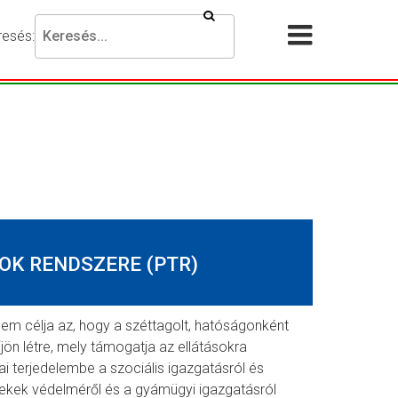
Keresés
resés:
Akadálymentesítési
Menü
beállítások
megnyit
esni
ánt
ejezést,
jd
omja
g
resés
OK RENDSZERE (PTR)
mbot.
lem célja az, hogy a széttagolt, hatóságonként
jön létre, mely támogatja az ellátásokra
i terjedelembe a szociális igazgatásról és
yermekek védelméről és a gyámügyi igazgatásról