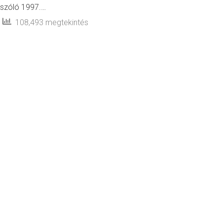
szóló 1997.…
108,493 megtekintés