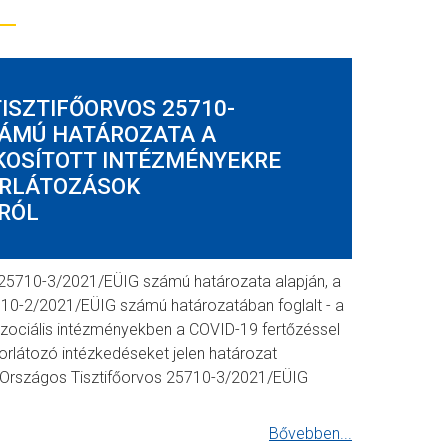
ISZTIFŐORVOS 25710-
ZÁMÚ HATÁROZATA A
KOSÍTOTT INTÉZMÉNYEKRE
RLÁTOZÁSOK
RÓL
 25710-3/2021/EÜIG számú határozata alapján, a
710-2/2021/EÜIG számú határozatában foglalt - a
 szociális intézményekben a COVID-19 fertőzéssel
orlátozó intézkedéseket jelen határozat
z Országos Tisztifőorvos 25710-3/2021/EÜIG
Bővebben...