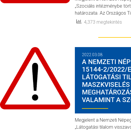
„Szociális intézménybe törté
határozata. Az Országos T
4,373 megtekintés
2022.03.08.
A NEMZETI NÉ
15144-2/2022/
LÁTOGATÁSI TI
MASZKVISELÉS
MEGHATÁROZÁS
VALAMINT A SZ
Megjelent a Nemzeti Népe
„Látogatási tilalom vissza