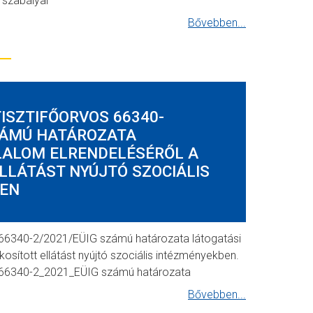
el szabályai
Bővebben...
ISZTIFŐORVOS 66340-
SZÁMÚ HATÁROZATA
LALOM ELRENDELÉSÉRŐL A
LLÁTÁST NYÚJTÓ SZOCIÁLIS
EN
 66340-2/2021/EÜIG számú határozata látogatási
kosított ellátást nyújtó szociális intézményekben.
s 66340-2_2021_EÜIG számú határozata
Bővebben...