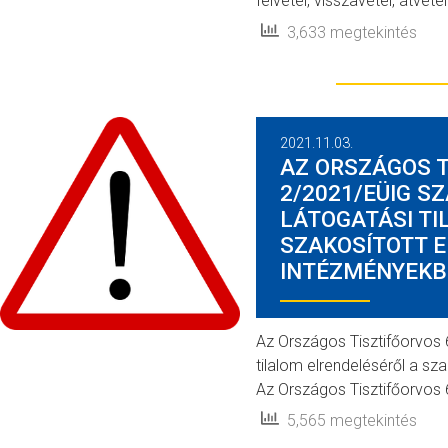
felvétel, visszavétel, átvét
3,633 megtekintés
2021.11.03.
AZ ORSZÁGOS T
2/2021/EÜIG 
LÁTOGATÁSI TI
SZAKOSÍTOTT E
INTÉZMÉNYEKB
Az Országos Tisztifőorvos
tilalom elrendeléséről a sza
Az Országos Tisztifőorvo
5,565 megtekintés