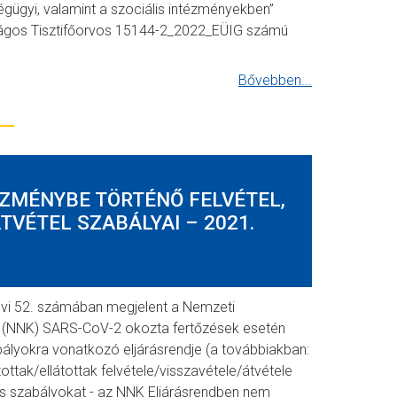
ügyi, valamint a szociális intézményekben”
zágos Tisztifőorvos 15144-2_2022_EÜIG számú
Bővebben...
ÉZMÉNYBE TÖRTÉNŐ FELVÉTEL,
TVÉTEL SZABÁLYAI – 2021.
 évi 52. számában megjelent a Nemzeti
(NNK) SARS-CoV-2 okozta fertőzések esetén
ályokra vonatkozó eljárásrendje (a továbbiakban:
ttak/ellátottak felvétele/visszavétele/átvétele
s szabályokat - az NNK Eljárásrendben nem