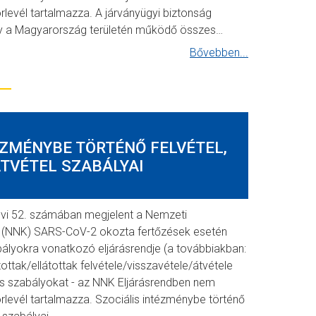
örlevél tartalmazza. A járványügyi biztonság
y a Magyarország területén működő összes…
Bővebben...
ÉZMÉNYBE TÖRTÉNŐ FELVÉTEL,
ÁTVÉTEL SZABÁLYAI
 évi 52. számában megjelent a Nemzeti
(NNK) SARS-CoV-2 okozta fertőzések esetén
ályokra vonatkozó eljárásrendje (a továbbiakban:
ttak/ellátottak felvétele/visszavétele/átvétele
s szabályokat - az NNK Eljárásrendben nem
körlevél tartalmazza. Szociális intézménybe történő