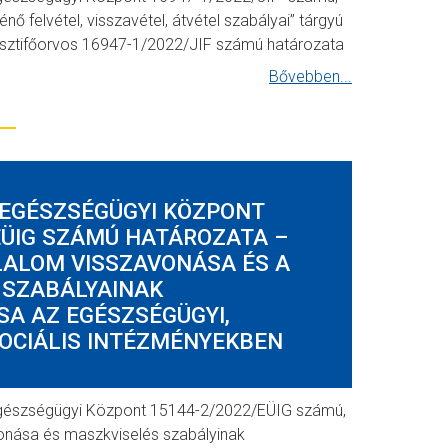
nő felvétel, visszavétel, átvétel szabályai” tárgyú
isztifőorvos 16947-1/2022/JIF számú határozata
Bővebben...
PEGÉSZSÉGÜGYI KÖZPONT
EÜIG SZÁMÚ HATÁROZATA –
LALOM VISSZAVONÁSA ÉS A
 SZABÁLYAINAK
A AZ EGÉSZSÉGÜGYI,
OCIÁLIS INTÉZMÉNYEKBEN
gészségügyi Központ 15144-2/2022/EÜIG számú,
vonása és maszkviselés szabályinak