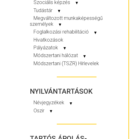
Szociális képzés
▼
Tudástár
▼
Megváltozott munkaképességű
személyek
▼
Foglalkozási rehabilitáció
▼
Hivatkozások
Pályázatok
▼
Módszertani hálózat
▼
Módszertani (TSZR) Hírlevelek
NYILVÁNTARTÁSOK
Névjegyzékek
▼
Oszir
▼
TARTÓS ÁPOLÁS-