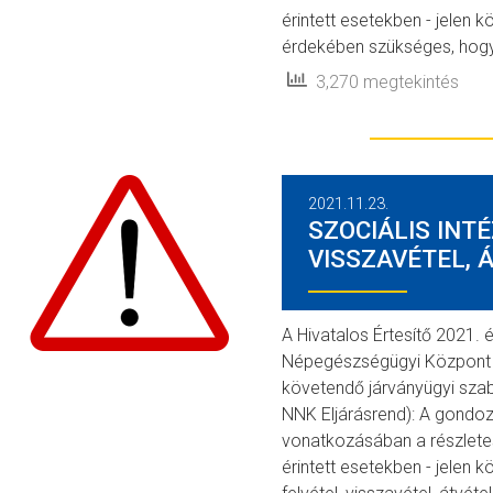
érintett esetekben - jelen k
érdekében szükséges, hog
3,270 megtekintés
2021.11.23.
SZOCIÁLIS INT
VISSZAVÉTEL, 
A Hivatalos Értesítő 2021.
Népegészségügyi Központ 
követendő járványügyi szab
NNK Eljárásrend): A gondozo
vonatkozásában a részlete
érintett esetekben - jelen 