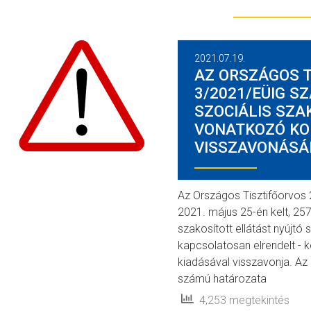
2021.07.19.
AZ ORSZÁGOS T
3/2021/EÜIG S
SZOCIÁLIS SZA
VONATKOZÓ KO
VISSZAVONÁSÁ
Az Országos Tisztifőorvos
2021. május 25-én kelt, 25
szakosított ellátást nyújtó
kapcsolatosan elrendelt - k
kiadásával visszavonja. A
számú határozata
4,253 megtekintés