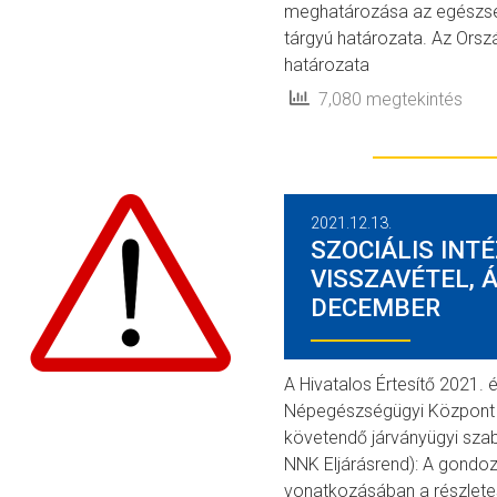
meghatározása az egészség
tárgyú határozata. Az Ors
határozata
7,080 megtekintés
2021.12.13.
SZOCIÁLIS INT
VISSZAVÉTEL, Á
DECEMBER
A Hivatalos Értesítő 2021.
Népegészségügyi Központ 
követendő járványügyi szab
NNK Eljárásrend): A gondozo
vonatkozásában a részlete