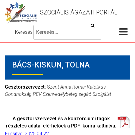
SZOCIÁLIS ÁGAZATI PORTÁL
Keresés
Keresés:
Írja
Akadálymentes
Me
be
beállítások
a
meg
keresni
BÁCS-KISKUN, TOLNA
kívánt
kifejezést,
majd
nyomja
Gesztorszervezet:
S
zent Anna Római Katolikus
meg
Gondnokság RÉV Szenvedélybeteg-segítő Szolgálat
a
keresés
gombot.
A gesztorszervezet és a konzorciumi tagok
részletes adatai elérhetőek a PDF ikonra kattintva:
Frissítve: 2025.04.22.