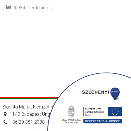
4,984 megtekintés
Slachta Margit Nemzeti Szociálpolitikai Intézet
1142 Budapest Ungvár utca 64-66.
+36 20 381 2988
titkarsag@nszi.gov.hu