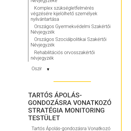
Névjegyzéke
Komplex szükségletfelmérés
végzésére kijelölhető személyek
nyilvántartása
Országos Gyermekvédelmi Szakértői
Névjegyzék
Országos Szociálpolitikai Szakértői
Névjegyzék
Rehabilitációs orvosszakértői
névjegyzék
Oszir
▼
TARTÓS ÁPOLÁS-
GONDOZÁSRA VONATKOZÓ
STRATÉGIA MONITORING
TESTÜLET
Tartós Ápolás-gondozásra Vonatkozó