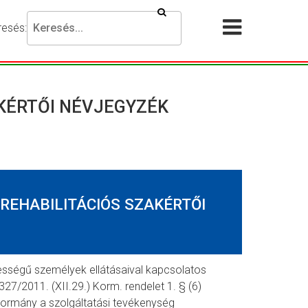
Keresés
resés:
Akadálymentesítési
Menü
beállítások
megnyit
esni
ánt
KÉRTŐI NÉVJEGYZÉK
ejezést,
jd
omja
g
resés
REHABILITÁCIÓS SZAKÉRTŐI
mbot.
sségű személyek ellátásaival kapcsolatos
327/2011. (XII.29.) Korm. rendelet 1. § (6)
ormány a szolgáltatási tevékenység