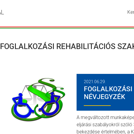
ÁL
Ke
Írja
be
a
ker
kív
FOGLALKOZÁSI REHABILITÁCIÓS SZA
kif
ma
ny
me
a
2021.06.29.
ke
FOGLALKOZÁSI 
go
NÉVJEGYZÉK
A megváltozott munkaképe
eljárási szabályokról szóló 
bekezdése értelmében, a K