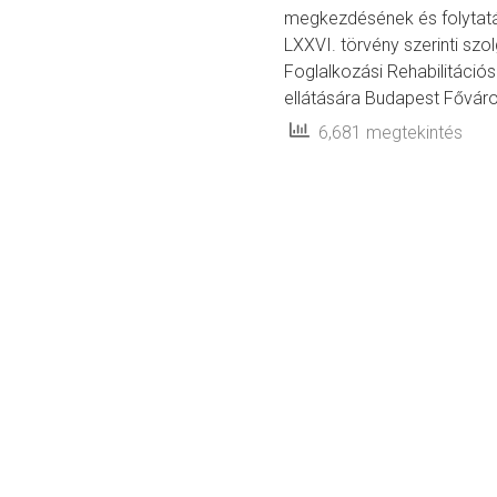
megkezdésének és folytatás
LXXVI. törvény szerinti szo
Foglalkozási Rehabilitáció
ellátására Budapest Főváros
6,681 megtekintés