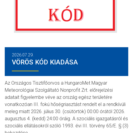
2026.07.29.
VÖRÖS KÓD KIADÁSA
Az Országos Tisztifőorvos a HungaroMet Magyar
Meteorológiai Szolgáltató Nonprofit Zrt. előrejelzési
adatait figyelembe véve az ország egész területére
vonatkozóan III. fokú hőségriasztást rendelt el a rendkívüli
meleg miatt 2026. július 30. (csütörtök) 00:00 órától 2026.
augusztus 4. (kedd) 24:00 óráig. A szociális igazgatásról és
szociális ellátásokról szóló 1993. évi III. törvény 65/E. § (3)
bekezdése…