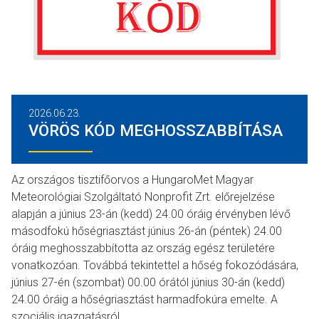
2026.06.23.
VÖRÖS KÓD MEGHOSSZABBÍTÁSA
Az országos tisztifőorvos a HungaroMet Magyar
Meteorológiai Szolgáltató Nonprofit Zrt. előrejelzése
alapján a június 23-án (kedd) 24.00 óráig érvényben lévő
másodfokú hőségriasztást június 26-án (péntek) 24.00
óráig meghosszabbította az ország egész területére
vonatkozóan. Továbbá tekintettel a hőség fokozódására,
június 27-én (szombat) 00.00 órától június 30-án (kedd)
24.00 óráig a hőségriasztást harmadfokúra emelte. A
szociális igazgatásról…