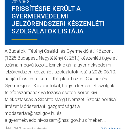
2026.06.30.
FRISSÍTÉSRE KERÜLT A
GYERMEKVÉDELMI
JELZŐRENDSZERI KÉSZENLÉTI
SZOLGÁLATOK LISTÁJA
A Budafok–Tétényi Család- és Gyermekjóléti Központ
(1225 Budapest, Nagytétényi út 261.) készenléti ügyeleti
száma megváltozott. Ennek okán a gyermekvédelmi
jelzőrendszeri készenléti szolgálatok listája 2026.06.10.
napján frissítésre került. Kérjük a Tisztelt Család- és
Gyermekjóléti Központokat, hogy a készenléti szolgálat
telefonszámának változása esetén, soron kívül
tájékoztassák a Slachta Margit Nemzeti Szociálpolitikai
Intézet Módszertani Igazgatóságát a
modszertan@nszi.gov.hu és
a gyermekvedo.hivoszam@nszi.gov.hu címeken.…