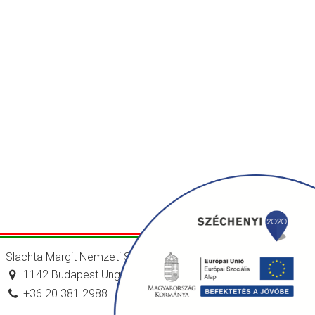
Slachta Margit Nemzeti Szociálpolitikai Intézet
1142 Budapest Ungvár utca 64-66.
+36 20 381 2988
titkarsag@nszi.gov.hu