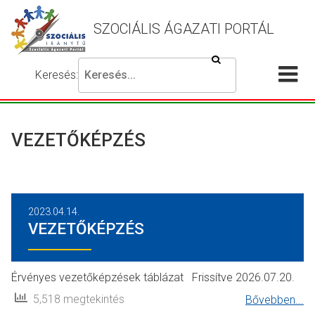
SZOCIÁLIS ÁGAZATI PORTÁL
Keresés
Keresés:
Írja
Akadálymentes
Me
be
beállítások
a
meg
keresni
VEZETŐKÉPZÉS
kívánt
kifejezést,
majd
nyomja
2023.04.14.
meg
VEZETŐKÉPZÉS
a
keresés
gombot.
Érvényes vezetőképzések táblázat Frissítve 2026.07.20.
5,518 megtekintés
Bővebben...