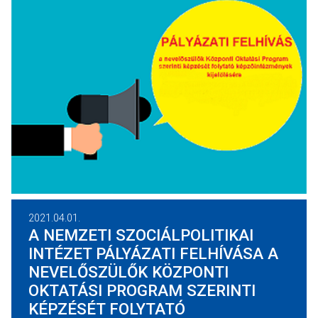
2021.04.01.
A NEMZETI SZOCIÁLPOLITIKAI
INTÉZET PÁLYÁZATI FELHÍVÁSA A
NEVELŐSZÜLŐK KÖZPONTI
OKTATÁSI PROGRAM SZERINTI
KÉPZÉSÉT FOLYTATÓ