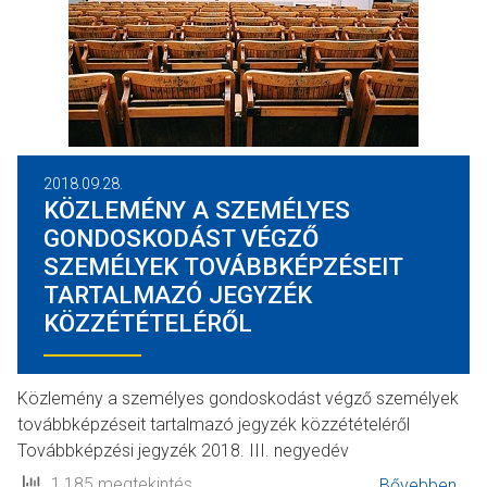
2018.09.28.
KÖZLEMÉNY A SZEMÉLYES
GONDOSKODÁST VÉGZŐ
SZEMÉLYEK TOVÁBBKÉPZÉSEIT
TARTALMAZÓ JEGYZÉK
KÖZZÉTÉTELÉRŐL
Közlemény a személyes gondoskodást végző személyek
továbbképzéseit tartalmazó jegyzék közzétételéről
Továbbképzési jegyzék 2018. III. negyedév
1,185 megtekintés
Bővebben...