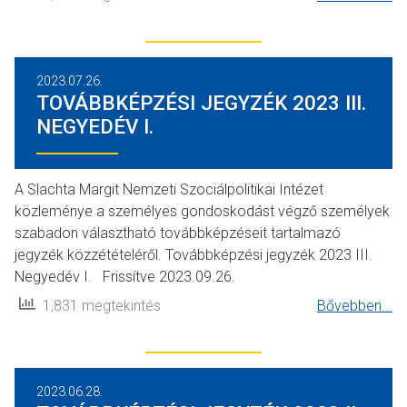
2023.07.26.
TOVÁBBKÉPZÉSI JEGYZÉK 2023 III.
NEGYEDÉV I.
A Slachta Margit Nemzeti Szociálpolitikai Intézet
közleménye a személyes gondoskodást végző személyek
szabadon választható továbbképzéseit tartalmazó
jegyzék közzétételéről. Továbbképzési jegyzék 2023 III.
Negyedév I. Frissítve 2023.09.26.
1,831 megtekintés
Bővebben...
2023.06.28.