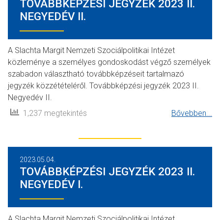
TOVÁBBKÉPZÉSI JEGYZÉK 2023 II.
NEGYEDÉV II.
A Slachta Margit Nemzeti Szociálpolitikai Intézet
közleménye a személyes gondoskodást végző személyek
szabadon választható továbbképzéseit tartalmazó
jegyzék közzétételéről. Továbbképzési jegyzék 2023 II.
Negyedév II.
1,237 megtekintés
Bővebben...
2023.05.04.
TOVÁBBKÉPZÉSI JEGYZÉK 2023 II.
NEGYEDÉV I.
A Slachta Margit Nemzeti Szociálpolitikai Intézet