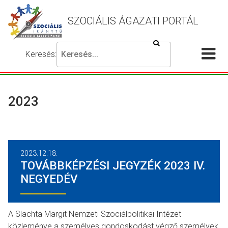
SZOCIÁLIS ÁGAZATI PORTÁL
Keresés
Keresés:
Írja
Akadálymentes
Me
be
beállítások
a
meg
keresni
2023
kívánt
kifejezést,
majd
nyomja
2023.12.18.
meg
TOVÁBBKÉPZÉSI JEGYZÉK 2023 IV.
a
NEGYEDÉV
keresés
gombot.
A Slachta Margit Nemzeti Szociálpolitikai Intézet
közleménye a személyes gondoskodást végző személyek