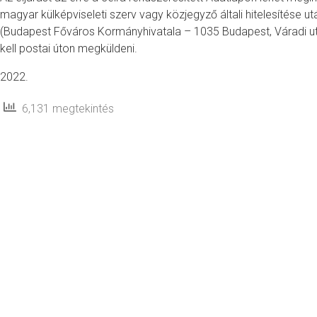
magyar külképviseleti szerv vagy közjegyző általi hitelesítése u
(Budapest Főváros Kormányhivatala – 1035 Budapest, Váradi utc
kell postai úton megküldeni.
2022.
6,131 megtekintés