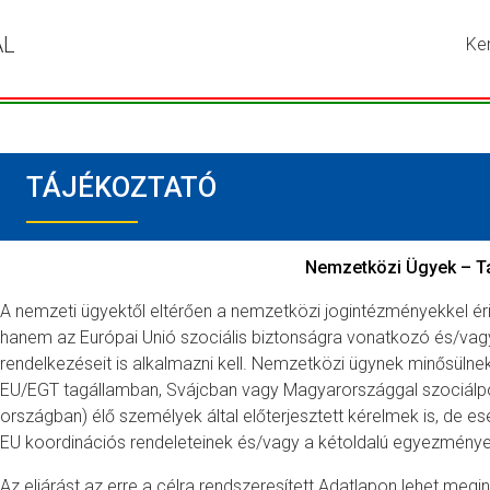
ÁL
Ke
Írja
be
a
ker
kív
TÁJÉKOZTATÓ
kif
ma
ny
me
Nemzetközi Ügyek – T
a
A nemzeti ügyektől eltérően a nemzetközi jogintézményekkel ér
ke
hanem az Európai Unió szociális biztonságra vonatkozó és/va
go
rendelkezéseit is alkalmazni kell. Nemzetközi ügynek minősül
EU/EGT tagállamban, Svájcban vagy Magyarországgal szociálpoli
országban) élő személyek által előterjesztett kérelmek is, de e
EU koordinációs rendeleteinek és/vagy a kétoldalú egyezmény
Az eljárást az erre a célra rendszeresített Adatlapon lehet megi