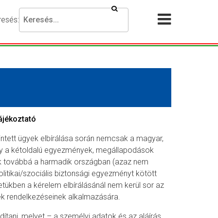
Keresés
resés:
Akadálymentesítési
Menü
beállítások
megnyit
esni
ánt
ejezést,
jd
omja
g
ájékoztató
intett ügyek elbírálása során nemcsak a magyar,
resés
gy a kétoldalú egyezmények, megállapodások
mbot.
nek továbbá a harmadik országban (azaz nem
tikai/szociális biztonsági egyezményt kötött
setükben a kérelem elbírálásánál nem kerül sor az
ek rendelkezéseinek alkalmazására.
ndítani, melyet – a személyi adatok és az aláírás