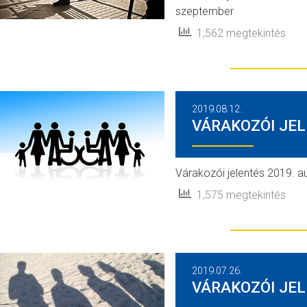
szeptember
1,562 megtekintés
2019.08.12.
VÁRAKOZÓI JEL
Várakozói jelentés 2019. 
1,575 megtekintés
2019.07.26.
VÁRAKOZÓI JEL