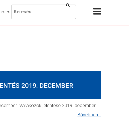
Keresés
resés:
Akadálymentesítési
Menü
beállítások
megnyit
esni
ánt
ejezést,
jd
omja
g
resés
ENTÉS 2019. DECEMBER
mbot.
 december Várakozók jelentése 2019. december
Bővebben...