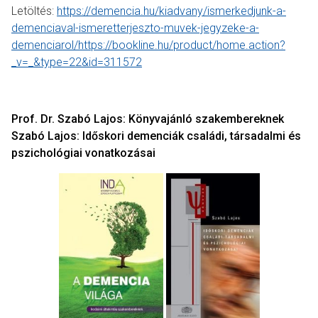
Letöltés:
https://demencia.hu/kiadvany/ismerkedjunk-a-
demenciaval-ismeretterjeszto-muvek-jegyzeke-a-
demenciarol/https://bookline.hu/product/home.action?
_v=_&type=22&id=311572
Prof. Dr. Szabó Lajos: Könyvajánló szakembereknek
Szabó Lajos: Időskori demenciák családi, társadalmi és
pszichológiai vonatkozásai