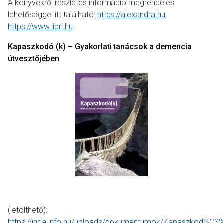
A könyvekről részletes információ megrendelési
lehetőséggel itt található:
https://alexandra.hu
,
https://www.libri.hu
Kapaszkodó (k) – Gyakorlati tanácsok a demencia
útvesztőjében
(letölthető):
https://inda.info.hu/uploads/dokumentumok/Kapaszkod%C