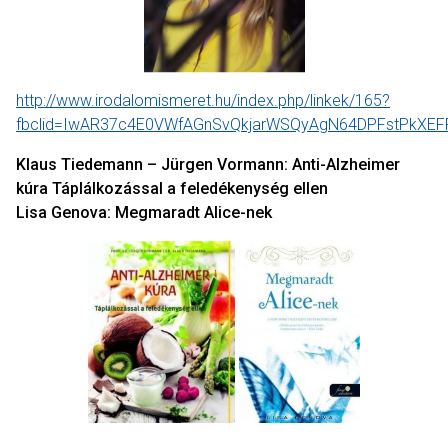
http://www.irodalomismeret.hu/index.php/linkek/165?
fbclid=IwAR37c4E0VWfAGnSvQkjarWSQyAgN64DPFstPkXEF
Klaus Tiedemann – Jürgen Vormann: Anti-Alzheimer
kúra Táplálkozással a feledékenység ellen
Lisa Genova: Megmaradt Alice-nek