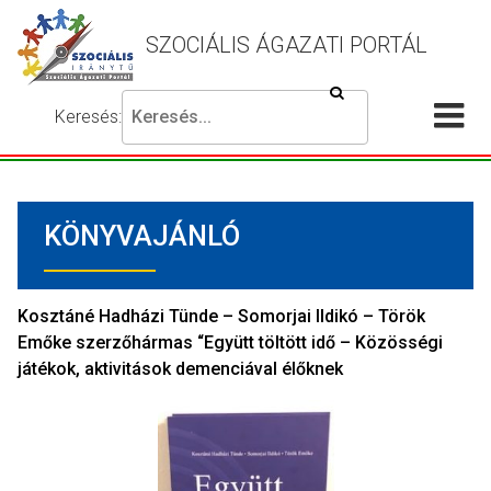
SZOCIÁLIS ÁGAZATI PORTÁL
Keresés
Keresés:
Írja
Akadálymentes
Me
be
beállítások
a
meg
keresni
KÖNYVAJÁNLÓ
kívánt
kifejezést,
majd
nyomja
Kosztáné Hadházi Tünde – Somorjai Ildikó – Török
meg
Emőke szerzőhármas “Együtt töltött idő – Közösségi
a
játékok, aktivitások demenciával élőknek
keresés
gombot.