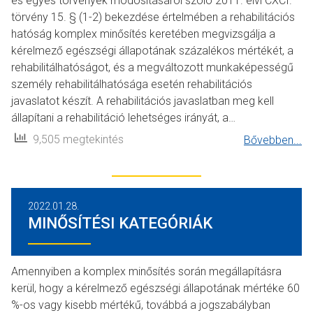
és egyes törvények módosításáról szóló 2011. élvi CXCI.
törvény 15. § (1-2) bekezdése értelmében a rehabilitációs
hatóság komplex minősítés keretében megvizsgálja a
kérelmező egészségi állapotának százalékos mértékét, a
rehabilitálhatóságot, és a megváltozott munkaképességű
személy rehabilitálhatósága esetén rehabilitációs
javaslatot készít. A rehabilitációs javaslatban meg kell
állapítani a rehabilitáció lehetséges irányát, a…
9,505 megtekintés
Bővebben...
2022.01.28.
MINŐSÍTÉSI KATEGÓRIÁK
Amennyiben a komplex minősítés során megállapításra
kerül, hogy a kérelmező egészségi állapotának mértéke 60
%-os vagy kisebb mértékű, továbbá a jogszabályban