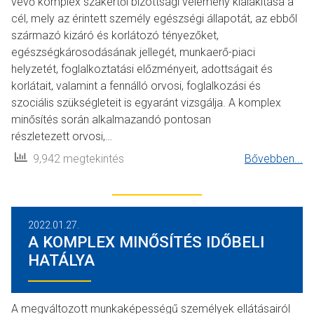
vevő komplex szakértői bizottsági vélemény kialakítása a
cél, mely az érintett személy egészségi állapotát, az ebből
származó kizáró és korlátozó tényezőket,
egészségkárosodásának jellegét, munkaerő-piaci
helyzetét, foglalkoztatási előzményeit, adottságait és
korlátait, valamint a fennálló orvosi, foglalkozási és
szociális szükségleteit is egyaránt vizsgálja. A komplex
minősítés során alkalmazandó pontosan
részletezett orvosi,…
9,942 megtekintés
Bővebben...
2022.01.27.
A KOMPLEX MINŐSÍTÉS IDŐBELI
HATÁLYA
A megváltozott munkaképességű személyek ellátásairól