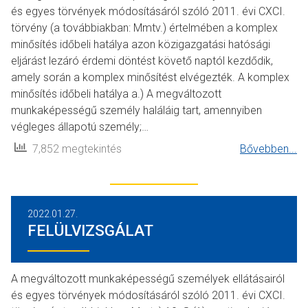
és egyes törvények módosításáról szóló 2011. évi CXCI.
törvény (a továbbiakban: Mmtv.) értelmében a komplex
minősítés időbeli hatálya azon közigazgatási hatósági
eljárást lezáró érdemi döntést követő naptól kezdődik,
amely során a komplex minősítést elvégezték. A komplex
minősítés időbeli hatálya a.) A megváltozott
munkaképességű személy haláláig tart, amennyiben
végleges állapotú személy;…
7,852 megtekintés
Bővebben...
2022.01.27.
FELÜLVIZSGÁLAT
A megváltozott munkaképességű személyek ellátásairól
és egyes törvények módosításáról szóló 2011. évi CXCI.