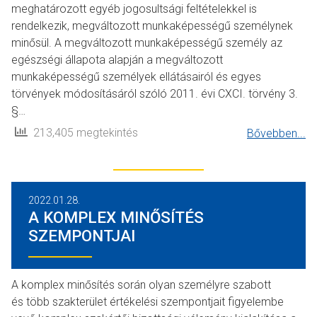
meghatározott egyéb jogosultsági feltételekkel is
rendelkezik, megváltozott munkaképességű személynek
minősül. A megváltozott munkaképességű személy az
egészségi állapota alapján a megváltozott
munkaképességű személyek ellátásairól és egyes
törvények módosításáról szóló 2011. évi CXCI. törvény 3.
§…
213,405 megtekintés
Bővebben...
2022.01.28.
A KOMPLEX MINŐSÍTÉS
SZEMPONTJAI
A komplex minősítés során olyan személyre szabott
és több szakterület értékelési szempontjait figyelembe