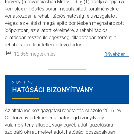
törvény (a továbbiakban Mmtv) 19. § (1) pontja alapján a
komplex minősítés során megállapított körülményekre
vonatkozóan a rehabilitációs hatóság felülvizsgálatot
végez: az ellátást megállapító döntésben meghatározott
időpontban, az ellátott kérelmére, a rehabilitációs
ellátásban részesülő egészségi állapotában történt, a
rehabilitációt lehetetlenné tevő tartós…
12,855 megtekintés
Bővebben...
2022.01.27.
HATÓSÁGI BIZONYÍTVÁNY
Az általános közigazgatási rendtartásról szóló 2016. évi
CL. törvény értelmében a hatósági bizonyítvány
valamely tény, állapot, vagy egyéb adat igazolására
szolgáló okirat, melyet adott hatóság jogszabályban