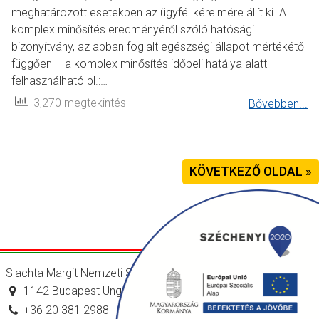
meghatározott esetekben az ügyfél kérelmére állít ki. A
komplex minősítés eredményéről szóló hatósági
bizonyítvány, az abban foglalt egészségi állapot mértékétől
függően – a komplex minősítés időbeli hatálya alatt –
felhasználható pl.:…
3,270 megtekintés
Bővebben...
KÖVETKEZŐ OLDAL »
Slachta Margit Nemzeti Szociálpolitikai Intézet
1142 Budapest Ungvár utca 64-66.
+36 20 381 2988
titkarsag@nszi.gov.hu