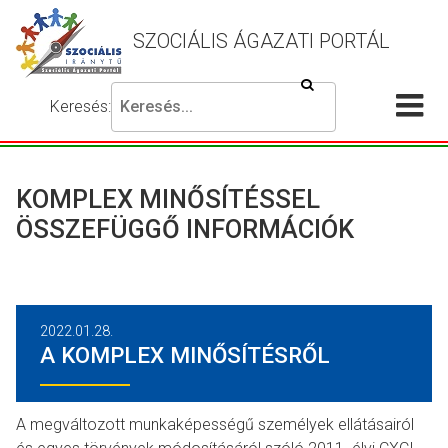
SZOCIÁLIS ÁGAZATI PORTÁL
Keresés
Keresés:
Írja
Akadálymentes
Me
be
beállítások
a
meg
keresni
KOMPLEX MINŐSÍTÉSSEL
kívánt
ÖSSZEFÜGGŐ INFORMÁCIÓK
kifejezést,
majd
nyomja
meg
2022.01.28.
a
A KOMPLEX MINŐSÍTÉSRŐL
keresés
gombot.
A megváltozott munkaképességű személyek ellátásairól