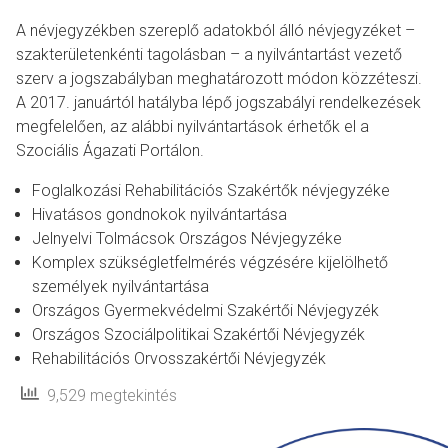
A névjegyzékben szereplő adatokból álló névjegyzéket –
szakterületenkénti tagolásban – a nyilvántartást vezető
szerv a jogszabályban meghatározott módon közzéteszi.
A 2017. januártól hatályba lépő jogszabályi rendelkezések
megfelelően, az alábbi nyilvántartások érhetők el a
Szociális Ágazati Portálon.
Foglalkozási Rehabilitációs Szakértők névjegyzéke
Hivatásos gondnokok nyilvántartása
Jelnyelvi Tolmácsok Országos Névjegyzéke
Komplex szükségletfelmérés végzésére kijelölhető
személyek nyilvántartása
Országos Gyermekvédelmi Szakértői Névjegyzék
Országos Szociálpolitikai Szakértői Névjegyzék
Rehabilitációs Orvosszakértői Névjegyzék
9,529 megtekintés