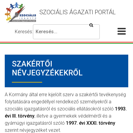
SZOCIÁLIS ÁGAZATI PORTÁL
Keresés
Keresés:
Írja
Akadálymentes
Me
be
beállítások
a
meg
keresni
SZAKÉRTŐI
kívánt
kifejezést,
NÉVJEGYZÉKEKRŐL
majd
nyomja
meg
A Kormány által erre kijelölt szerv a szakértői tevékenység
a
folytatására engedéllyel rendelkező személyekről a
keresés
szociális igazgatásról és szociális ellátásokról szóló
1993.
gombot.
évi III. törvény
, illetve a gyermekek védelméről és a
gyámügyi igazgatásról szóló
1997. évi XXXI. törvény
szerint névjegyzéket vezet.