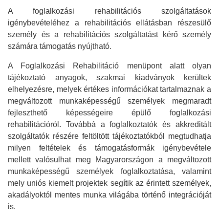
A foglalkozási rehabilitációs szolgáltatások
igénybevételéhez a rehabilitációs ellátásban részesülő
személy és a rehabilitációs szolgáltatást kérő személy
számára támogatás nyújtható.
A Foglalkozási Rehabilitáció menüpont alatt olyan
tájékoztató anyagok, szakmai kiadványok kerültek
elhelyezésre, melyek értékes információkat tartalmaznak a
megváltozott munkaképességű személyek megmaradt
fejleszthető képességeire épülő foglalkozási
rehabilitációról. Továbbá a foglalkoztatók és akkreditált
szolgáltatók részére feltöltött tájékoztatókból megtudhatja
milyen feltételek és támogatásformák igénybevétele
mellett valósulhat meg Magyarországon a megváltozott
munkaképességű személyek foglalkoztatása, valamint
mely uniós kiemelt projektek segítik az érintett személyek,
akadályoktól mentes munka világába történő integrációját
is.