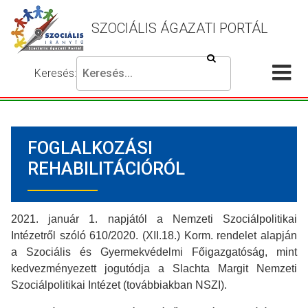
SZOCIÁLIS ÁGAZATI PORTÁL
Keresés
Keresés:
Írja
Akadálymentes
Me
be
beállítások
a
meg
keresni
FOGLALKOZÁSI
kívánt
kifejezést,
REHABILITÁCIÓRÓL
majd
nyomja
meg
2021. január 1. napjától a Nemzeti Szociálpolitikai
a
Intézetről szóló 610/2020. (XII.18.) Korm. rendelet alapján
keresés
a Szociális és Gyermekvédelmi Főigazgatóság, mint
gombot.
kedvezményezett jogutódja a Slachta Margit Nemzeti
Szociálpolitikai Intézet (továbbiakban NSZI).