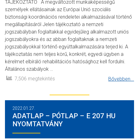
TÁJÉKOZTATÓ A megváltozott munkaképességű
személyek ellátásainak az Európai Unió szociális
biztonsági koordinációs rendeletei alkalmazásával történő
megállapításáról Jelen tájékoztató a nemzeti
jogszabályban foglaltakkal egyidejűleg alkalmazott uniós
jogszabályokra és az abban foglaltaknak a nemzeti
jogszabályokkal történő együttalkalmazására terjed ki. A
tájékoztatás nem teljes körű, konkrét, egyedi ügyben a
kérelmet elbíráló rehabilitációs hatósághoz kell fordulni.
Általános szabályok …
7,506 megtekintés
Bővebben...
2022.01.27.
ADATLAP – PÓTLAP – E 207 HU
NYOMTATVÁNY