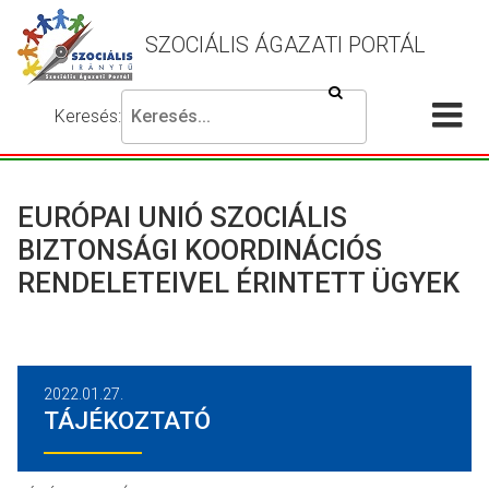
SZOCIÁLIS ÁGAZATI PORTÁL
Keresés
Keresés:
Írja
Akadálymentes
Me
be
beállítások
a
meg
keresni
EURÓPAI UNIÓ SZOCIÁLIS
kívánt
BIZTONSÁGI KOORDINÁCIÓS
kifejezést,
RENDELETEIVEL ÉRINTETT ÜGYEK
majd
nyomja
meg
a
keresés
2022.01.27.
gombot.
TÁJÉKOZTATÓ