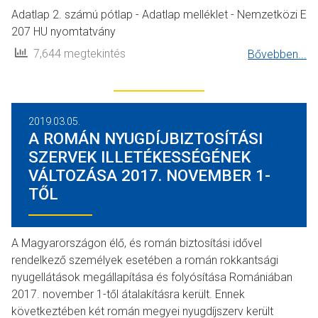
Adatlap 2. számú pótlap - Adatlap melléklet - Nemzetközi E
207 HU nyomtatvány
7,644 megtekintés
Bővebben...
2019.03.05.
A ROMÁN NYUGDÍJBIZTOSÍTÁSI
SZERVEK ILLETÉKESSÉGÉNEK
VÁLTOZÁSA 2017. NOVEMBER 1-
TŐL
A Magyarországon élő, és román biztosítási idővel
rendelkező személyek esetében a román rokkantsági
nyugellátások megállapítása és folyósítása Romániában
2017. november 1-től átalakításra került. Ennek
következtében két román megyei nyugdíjszerv került