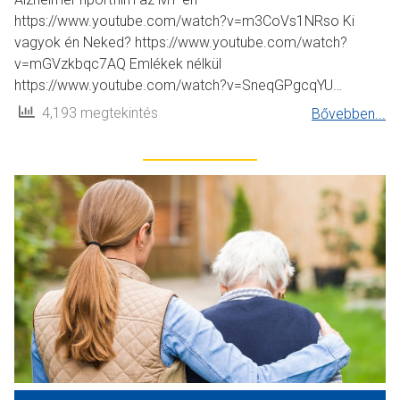
https://www.youtube.com/watch?v=m3CoVs1NRso Ki
vagyok én Neked? https://www.youtube.com/watch?
v=mGVzkbqc7AQ Emlékek nélkül
https://www.youtube.com/watch?v=SneqGPgcqYU…
4,193 megtekintés
Bővebben...