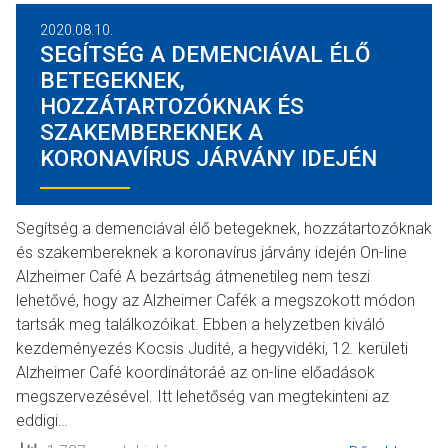
2020.08.10.
SEGÍTSÉG A DEMENCIÁVAL ÉLŐ
BETEGEKNEK,
HOZZÁTARTOZÓKNAK ÉS
SZAKEMBEREKNEK A
KORONAVÍRUS JÁRVÁNY IDEJÉN
Segítség a demenciával élő betegeknek, hozzátartozóknak
és szakembereknek a koronavírus járvány idején On-line
Alzheimer Café A bezártság átmenetileg nem teszi
lehetővé, hogy az Alzheimer Cafék a megszokott módon
tartsák meg találkozóikat. Ebben a helyzetben kiváló
kezdeményezés Kocsis Judité, a hegyvidéki, 12. kerületi
Alzheimer Café koordinátoráé az on-line előadások
megszervezésével. Itt lehetőség van megtekinteni az
eddigi…