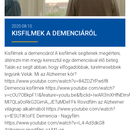
2020.08.10.
KISFILMEK A DEMENCIÁRÓL
Kisfilmek a demenciáról A kisfilmek segítenek megérteni,
átérezni min megy keresztül egy demenciával élő beteg.
Talán ez segít abban, hogy elfogadóbbak, türelmesebbek
legyünk Velük. Mi az Alzheimer kór?
https://www.youtube.com/watch?v=84ZDZYPw6f8
Demencia kisfilmek https://www.youtube.com/watch?
v=cOU7OBkpF1I&feature=youtu.be&fbclid=IwAR3InXHfNElm
Ml7QLa0oRkG2GimA_JETuMDeFFk Rövidfilm az Alzheimer
világnap alkalmából https://www.youtube.com/watch?
v=tESU1lKIoFE Demencia - Nagyfilm
https://www.youtube.com/watch?v=l_4-Ad3dkG8
Alzheimer riportfilm az M1-en