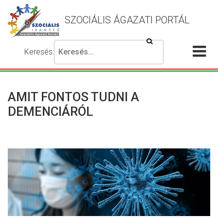
SZOCIÁLIS ÁGAZATI PORTÁL
Keresés
Keresés:
Írja
Akadálymentes
Me
be
beállítások
a
meg
keresni
AMIT FONTOS TUDNI A
kívánt
DEMENCIÁRÓL
kifejezést,
majd
nyomja
meg
a
keresés
gombot.