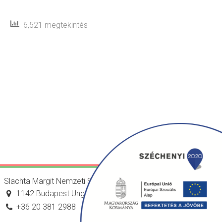
6,521 megtekintés
Slachta Margit Nemzeti Szociálpolitikai Intézet
1142 Budapest Ungvár utca 64-66.
+36 20 381 2988
titkarsag@nszi.gov.hu