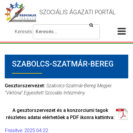
SZOCIÁLIS ÁGAZATI PORTÁL
Keresés
Keresés:
Írja
Akadálymentes
Me
be
beállítások
a
meg
keresni
SZABOLCS-SZATMÁR-BEREG
kívánt
kifejezést,
majd
nyomja
Gesztorszervezet:
Szabolcs-Szatmár-Bereg Megyei
meg
“Viktória” Egyesített Szociális Intézmény
a
keresés
A gesztorszervezet és a konzorciumi tagok
gombot.
részletes adatai elérhetőek a PDF ikonra kattintva:
Frissítve: 2025.04.22.