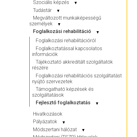
Szociális képzés
▼
Tudástár
▼
Megváltozott munkaképességű
személyek
▼
Foglalkozási rehabilitáció
▼
Foglalkozási rehabilitációról
Foglalkoztatással kapcsolatos
információk
Tájékoztató akkreditált szolgáltatók
részére
Foglalkozási rehabilitációs szolgáltatást
nyújtó szervezetek
Támogatható képzések és
szolgáltatások
Fejlesztő foglalkoztatás
▼
Hivatkozások
Pályázatok
▼
Módszertani hálózat
▼