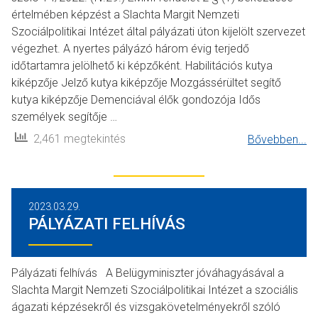
értelmében képzést a Slachta Margit Nemzeti
Szociálpolitikai Intézet által pályázati úton kijelölt szervezet
végezhet. A nyertes pályázó három évig terjedő
időtartamra jelölhető ki képzőként. Habilitációs kutya
kiképzője Jelző kutya kiképzője Mozgássérültet segítő
kutya kiképzője Demenciával élők gondozója Idős
személyek segítője …
2,461 megtekintés
Bővebben...
2023.03.29.
PÁLYÁZATI FELHÍVÁS
Pályázati felhívás A Belügyminiszter jóváhagyásával a
Slachta Margit Nemzeti Szociálpolitikai Intézet a szociális
ágazati képzésekről és vizsgakövetelményekről szóló