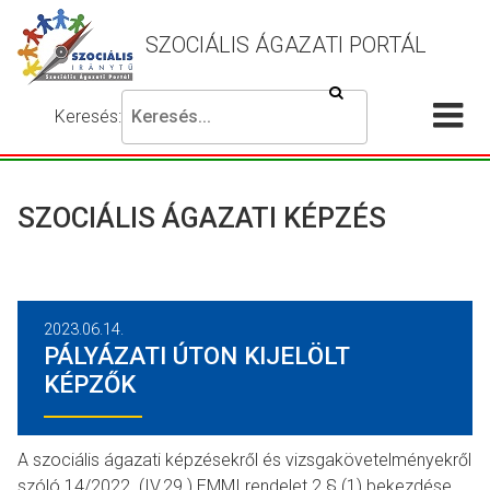
SZOCIÁLIS ÁGAZATI PORTÁL
Keresés
Keresés:
Írja
Akadálymentes
Me
be
beállítások
a
meg
keresni
SZOCIÁLIS ÁGAZATI KÉPZÉS
kívánt
kifejezést,
majd
nyomja
2023.06.14.
meg
PÁLYÁZATI ÚTON KIJELÖLT
a
KÉPZŐK
keresés
gombot.
A szociális ágazati képzésekről és vizsgakövetelményekről
szóló 14/2022. (IV.29.) EMMI rendelet 2 § (1) bekezdése