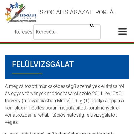
SZOCIÁLIS ÁGAZATI PORTÁL
Keresés
Keresés:
Írja
Akadálymentes
Me
be
beállítások
a
meg
keresni
FELÜLVIZSGÁLAT
kívánt
kifejezést,
majd
nyomja
A megváltozott munkaképességű személyek ellátásairól
meg
és egyes törvények módosításáról szóló 2011. évi CXCI.
a
törvény (a továbbiakban Mmtv) 19. § (1) pontja alapján a
keresés
komplex minősítés során megállapított körülményekre
gombot.
vonatkozóan a rehabilitációs hatóság felülvizsgálatot
végez: