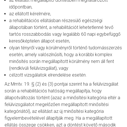
az ellátást megállapító döntésben meghatározott
időpontban,
az ellátott kérelmére,
a rehabilitációs ellátásban részesülő egészségi
állapotában történt, a rehabilitációt lehetetlenné tevő
tartós rosszabbodás vagy legalább 60 napi egybefüggő
keresőképtelen állapot esetén,
olyan tényről vagy körülményről történő tudomásszerzés
esetén, amely valószínűsíti, hogy a korábbi komplex
minősítés során megállapított körülmény nem áll fent
(rendkívüli felülvizsgálat), vagy
célzott vizsgálatok elrendelése esetén.
Az Mmtv. 19. § (2) és (3) pontjai szerint ha a felülvizsgálat
során a rehabilitációs hatóság megállapítja, hogy
állapotváltozás történt (azaz a minősítési kategória eltér a
felülvizsgálatot megelőzően megállapított minősítési
kategóriától), az ellátást az új minősítési kategória
figyelembevételével állapítják meg. Ha a megállapított
ellátás összege csökken, azt a döntést követő második