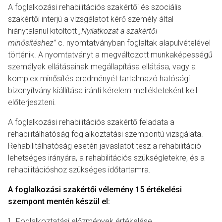
A foglalkozási rehabilitációs szakértői és szociális
szakértői interjú a vizsgálatot kérő személy által
hiánytalanul kitöltött
„Nyilatkozat a szakértői
minősítéshez”
c. nyomtatványban foglaltak alapulvételével
történik. A nyomtatványt a megváltozott munkaképességű
személyek ellátásainak megállapítása ellátása, vagy a
komplex minősítés eredményét tartalmazó hatósági
bizonyítvány kiállítása iránti kérelem mellékleteként kell
előterjeszteni.
A foglalkozási rehabilitációs szakértő feladata a
rehabilitálhatóság foglalkoztatási szempontú vizsgálata.
Rehabilitálhatóság esetén javaslatot tesz a rehabilitáció
lehetséges irányára, a rehabilitációs szükségletekre, és a
rehabilitációshoz szükséges időtartamra.
A foglalkozási szakértői vélemény 15 értékelési
szempont mentén készül el:
Foglalkoztatási előzmények értékelése