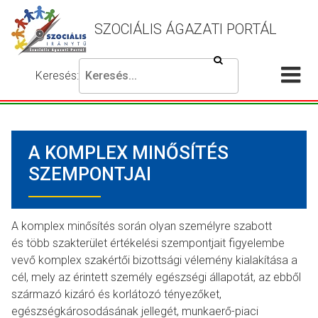
SZOCIÁLIS ÁGAZATI PORTÁL
Keresés
Keresés:
Írja
Akadálymentes
Me
be
beállítások
a
meg
keresni
A KOMPLEX MINŐSÍTÉS
kívánt
kifejezést,
SZEMPONTJAI
majd
nyomja
meg
A komplex minősítés során olyan személyre szabott
a
és több szakterület értékelési szempontjait figyelembe
keresés
vevő komplex szakértői bizottsági vélemény kialakítása a
gombot.
cél, mely az érintett személy egészségi állapotát, az ebből
származó kizáró és korlátozó tényezőket,
egészségkárosodásának jellegét, munkaerő-piaci