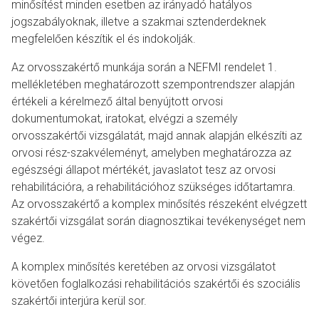
minősítést minden esetben az irányadó hatályos
jogszabályoknak, illetve a szakmai sztenderdeknek
megfelelően készítik el és indokolják.
Az orvosszakértő munkája során a NEFMI rendelet 1.
mellékletében meghatározott szempontrendszer alapján
értékeli a kérelmező által benyújtott orvosi
dokumentumokat, iratokat, elvégzi a személy
orvosszakértői vizsgálatát, majd annak alapján elkészíti az
orvosi rész-szakvéleményt, amelyben meghatározza az
egészségi állapot mértékét, javaslatot tesz az orvosi
rehabilitációra, a rehabilitációhoz szükséges időtartamra.
Az orvosszakértő a komplex minősítés részeként elvégzett
szakértői vizsgálat során diagnosztikai tevékenységet nem
végez.
A komplex minősítés keretében az orvosi vizsgálatot
követően foglalkozási rehabilitációs szakértői és szociális
szakértői interjúra kerül sor.