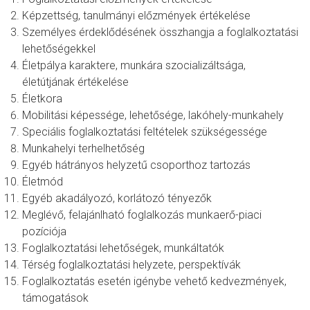
Képzettség, tanulmányi előzmények értékelése
Személyes érdeklődésének összhangja a foglalkoztatási
lehetőségekkel
Életpálya karaktere, munkára szocializáltsága,
életútjának értékelése
Életkora
Mobilitási képessége, lehetősége, lakóhely-munkahely
Speciális foglalkoztatási feltételek szükségessége
Munkahelyi terhelhetőség
Egyéb hátrányos helyzetű csoporthoz tartozás
Életmód
Egyéb akadályozó, korlátozó tényezők
Meglévő, felajánlható foglalkozás munkaerő-piaci
pozíciója
Foglalkoztatási lehetőségek, munkáltatók
Térség foglalkoztatási helyzete, perspektívák
Foglalkoztatás esetén igénybe vehető kedvezmények,
támogatások