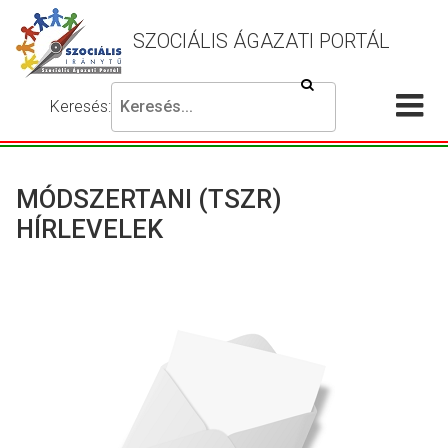
SZOCIÁLIS ÁGAZATI PORTÁL
Keresés
Keresés:
Írja
Akadálymentes
Me
be
beállítások
a
meg
keresni
MÓDSZERTANI (TSZR)
kívánt
HÍRLEVELEK
kifejezést,
majd
nyomja
meg
a
keresés
gombot.