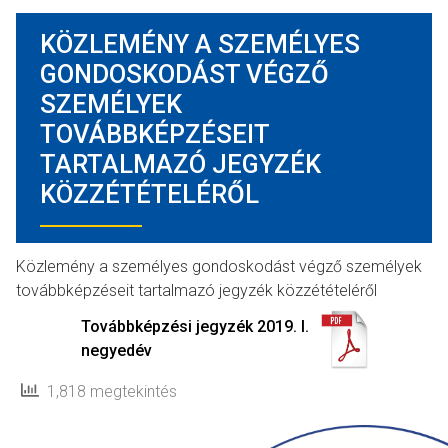
KÖZLEMÉNY A SZEMÉLYES
GONDOSKODÁST VÉGZŐ
SZEMÉLYEK
TOVÁBBKÉPZÉSEIT
TARTALMAZÓ JEGYZÉK
KÖZZÉTÉTELÉRŐL
Közlemény a személyes gondoskodást végző személyek
továbbképzéseit tartalmazó jegyzék közzétételéről
Továbbképzési jegyzék 2019. I.
negyedév
1,818 megtekintés