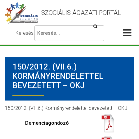
SZOCIÁLIS ÁGAZATI PORTÁL
Keresés
Keresés:
Írja
Akadálymentes
Me
be
beállítások
a
meg
keresni
150/2012. (VII.6.)
kívánt
kifejezést,
KORMÁNYRENDELETTEL
majd
BEVEZETETT – OKJ
nyomja
meg
a
150/2012. (VII.6.) Kormányrendelettel bevezetett – OKJ
keresés
gombot.
Demenciagondozó