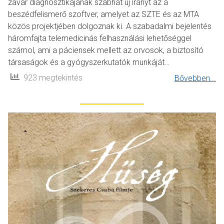
zavar diagnosztikájának szabhat új irányt az a
beszédfelismerő szoftver, amelyet az SZTE és az MTA
közös projektjében dolgoznak ki. A szabadalmi bejelentés
háromfajta telemedicinás felhasználási lehetőséggel
számol, ami a páciensek mellett az orvosok, a biztosító
társaságok és a gyógyszerkutatók munkáját…
923 megtekintés
Bővebben...