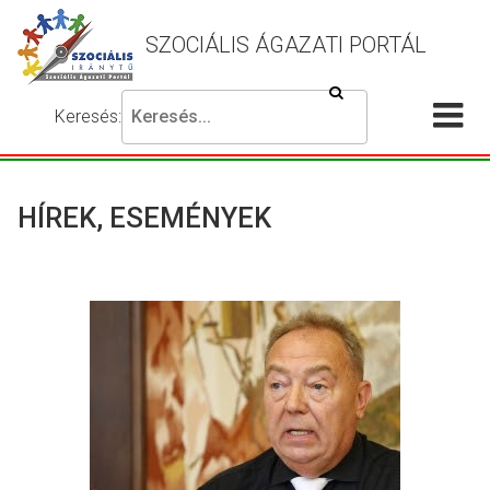
SZOCIÁLIS ÁGAZATI PORTÁL
Keresés
Keresés:
Írja
Akadálymentes
Me
be
beállítások
a
meg
keresni
HÍREK, ESEMÉNYEK
kívánt
kifejezést,
majd
nyomja
meg
a
keresés
gombot.