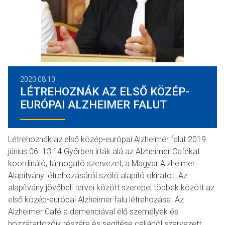
2020.08.10.
LÉTREHOZNÁK AZ ELSŐ KÖZÉP-
EURÓPAI ALZHEIMER FALUT
Létrehoznák az első közép-európai Alzheimer falut 2019.
június 06. 13:14 Győrben írták alá az Alzheimer Cafékat
koordináló, támogató szervezet, a Magyar Alzheimer
Alapítvány létrehozásáról szóló alapító okiratot. Az
alapítvány jövőbeli tervei között szerepel többek között az
első közép-európai Alzheimer falu létrehozása. Az
Alzheimer Café a demenciával élő személyek és
hozzátartozóik részére és segítése céljából szervezett…