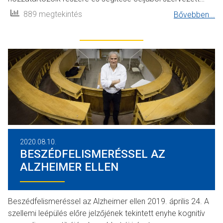
889 megtekintés
Bővebben...
2020.08.10.
BESZÉDFELISMERÉSSEL AZ
ALZHEIMER ELLEN
Beszédfelismeréssel az Alzheimer ellen 2019. április 24. A
szellemi leépülés előre jelzőjének tekintett enyhe kognitív