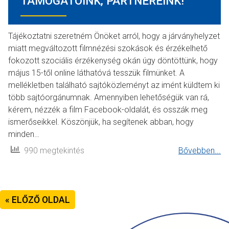
TÁMOGATÓINK, PARTNEREINK!
Tájékoztatni szeretném Önöket arról, hogy a járványhelyzet
miatt megváltozott filmnézési szokások és érzékelhető
fokozott szociális érzékenység okán úgy döntöttünk, hogy
május 15-től online láthatóvá tesszük filmünket. A
mellékletben található sajtóközleményt az imént küldtem ki
több sajtóorgánumnak. Amennyiben lehetőségük van rá,
kérem, nézzék a film Facebook-oldalát, és osszák meg
ismerőseikkel. Köszönjük, ha segítenek abban, hogy
minden…
990 megtekintés
Bővebben...
« ELŐZŐ OLDAL