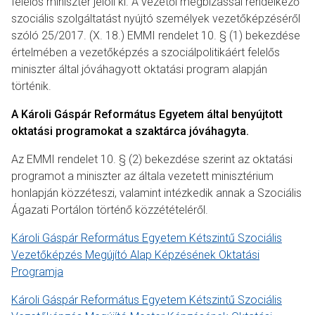
felelős miniszter jelöli ki. A vezetői megbízással rendelkező
szociális szolgáltatást nyújtó személyek vezetőképzéséről
szóló 25/2017. (X. 18.) EMMI rendelet 10. § (1) bekezdése
értelmében a vezetőképzés a szociálpolitikáért felelős
miniszter által jóváhagyott oktatási program alapján
történik.
A Károli Gáspár Református Egyetem által benyújtott
oktatási programokat a szaktárca jóváhagyta.
Az EMMI rendelet 10. § (2) bekezdése szerint az oktatási
programot a miniszter az általa vezetett minisztérium
honlapján közzéteszi, valamint intézkedik annak a Szociális
Ágazati Portálon történő közzétételéről.
Károli Gáspár Református Egyetem Kétszintű Szociális
Vezetőképzés Megújító Alap Képzésének Oktatási
Programja
Károli Gáspár Református Egyetem Kétszintű Szociális