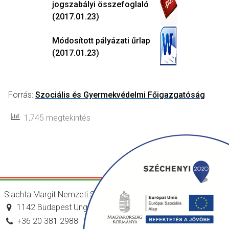
jogszabályi összefoglaló
(2017.01.23)
Módosított pályázati űrlap
(2017.01.23)
Forrás:
Szociális és Gyermekvédelmi Főigazgatóság
1,745 megtekintés
Slachta Margit Nemzeti Szociálpolitikai Intézet
1142 Budapest Ungvár utca 64-66.
+36 20 381 2988
titkarsag@nszi.gov.hu