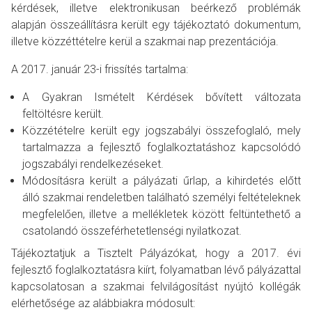
kérdések, illetve elektronikusan beérkező problémák
alapján összeállításra került egy tájékoztató dokumentum,
illetve közzéttételre kerül a szakmai nap prezentációja.
A 2017. január 23-i frissítés tartalma:
A Gyakran Ismételt Kérdések bővített változata
feltöltésre került.
Közzétételre került egy jogszabályi összefoglaló, mely
tartalmazza a fejlesztő foglalkoztatáshoz kapcsolódó
jogszabályi rendelkezéseket.
Módosításra került a pályázati űrlap, a kihirdetés előtt
álló szakmai rendeletben található személyi feltételeknek
megfelelően, illetve a mellékletek között feltüntethető a
csatolandó összeférhetetlenségi nyilatkozat.
Tájékoztatjuk a Tisztelt Pályázókat, hogy a 2017. évi
fejlesztő foglalkoztatásra kiírt, folyamatban lévő pályázattal
kapcsolatosan a szakmai felvilágosítást nyújtó kollégák
elérhetősége az alábbiakra módosult: