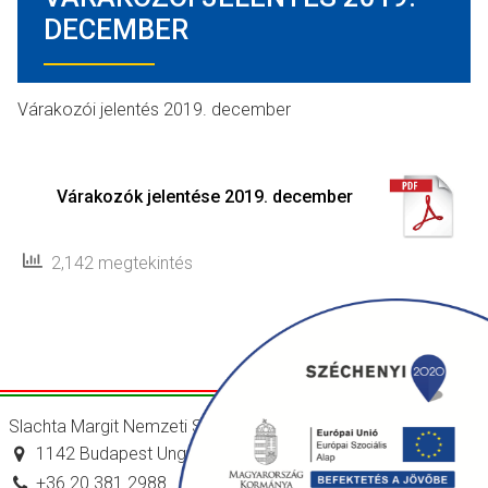
DECEMBER
Várakozói jelentés 2019. december
Várakozók jelentése 2019. december
2,142 megtekintés
Slachta Margit Nemzeti Szociálpolitikai Intézet
1142 Budapest Ungvár utca 64-66.
+36 20 381 2988
titkarsag@nszi.gov.hu