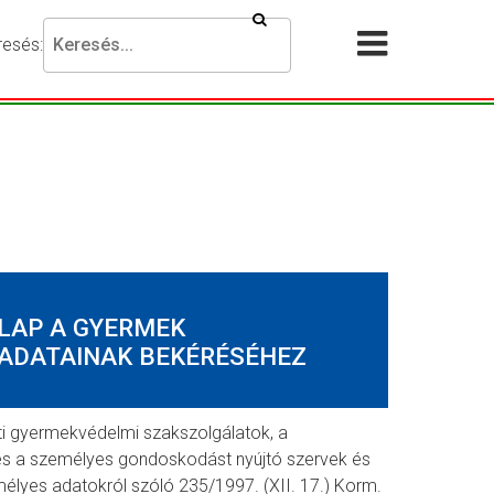
Keresés
resés:
Akadálymentesítési
Menü
beállítások
megnyit
esni
ánt
ejezést,
jd
omja
g
resés
LAP A GYERMEK
mbot.
 ADATAINAK BEKÉRÉSÉHEZ
ti gyermekvédelmi szakszolgálatok, a
 és a személyes gondoskodást nyújtó szervek és
mélyes adatokról szóló 235/1997. (XII. 17.) Korm.