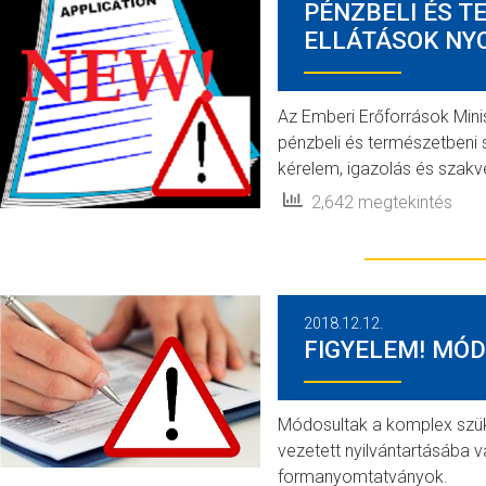
PÉNZBELI ÉS T
ELLÁTÁSOK NY
Az Emberi Erőforrások Mini
pénzbeli és természetbeni 
kérelem, igazolás és sza
2,642 megtekintés
2018.12.12.
FIGYELEM! MÓ
Módosultak a komplex szük
vezetett nyilvántartásába 
formanyomtatványok.