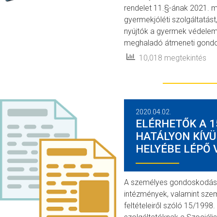
rendelet 11.§-ának 2021. m
gyermekjóléti szolgáltatás
nyújtók a gyermek védelemb
meghaladó átmeneti gondo
10,018 megtekintés
2020.04.02.
ELÉRHETŐK A 15
HATÁLYON KÍVÜ
HELYÉBE LÉPŐ
A személyes gondoskodást 
intézmények, valamint sze
feltételeiről szóló 15/1998