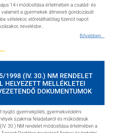
ájus 14-i módosítása értelmében a család- és
t, valamint a gyermekek átmeneti gondozását
e vételekor, előreláthatólag tizenöt napot
zásakor, nevelésbe…
Bővebben...
/1998 (IV. 30.) NM RENDELET
L HELYEZETT MELLÉKLETEI
 VEZETENDŐ DOKUMENTUMOK
nyújtó gyermekjóléti, gyermekvédelmi
mélyek szakmai feladatairól és működésük
. (IV. 30.) NM rendelet módosítása értelmében a