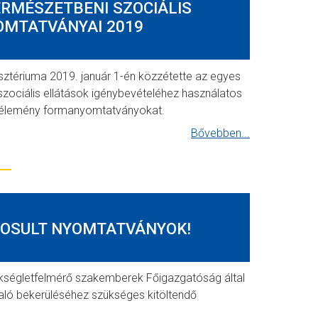
ERMÉSZETBENI SZOCIÁLIS
OMTATVÁNYAI 2019
sztériuma 2019. január 1-én közzétette az egyes
szociális ellátások igénybevételéhez használatos
kvélemény formanyomtatványokat.
Bővebben...
DOSULT NYOMTATVÁNYOK!
ségletfelmérő szakemberek Főigazgatóság által
való bekerüléséhez szükséges kitöltendő