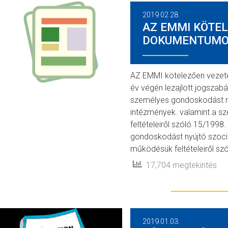
2019.02.28.
AZ EMMI KÖTE
DOKUMENTUMOK
AZ EMMI kötelezően vezet
év végén lezajlott jogsza
személyes gondoskodást n
intézmények. valamint a s
feltételeiről szóló 15/1998
gondoskodást nyújtó szociá
működésük feltételeiről szó
17,704 megtekintés
2019.01.03.