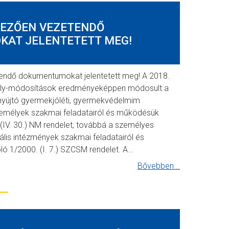
LEZŐEN VEZETENDŐ
AT JELENTETETT MEG!
endő dokumentumokat jelentetett meg! A 2018.
bály-módosítások eredményeképpen módosult a
yújtó gyermekjóléti, gyermekvédelmim
zemélyek szakmai feladatairól és működésük
. (IV. 30.) NM rendelet, továbbá a személyes
lis intézmények szakmai feladatairól és
ló 1/2000. (I. 7.) SZCSM rendelet. A…
Bővebben...