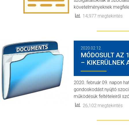
szolgáltatóknak a Szociális
követelményeknek megfele
14,977 megtekintés
2020.02.12.
MÓDOSULT AZ 1/
– KIKERÜLNEK 
2020. február 09. napon ha
gondoskodást nyújtó szociá
működésük feltételeiről szó
26,102 megtekintés