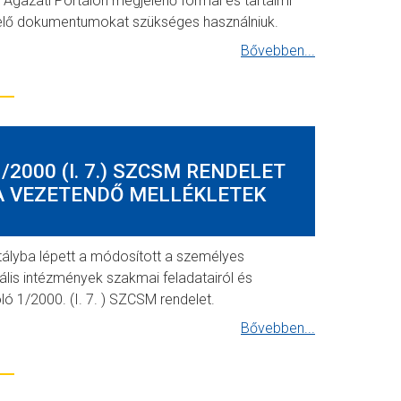
 Ágazati Portálon megjelenő formai és tartalmi
lő dokumentumokat szükséges használniuk.
Bővebben...
2000 (I. 7.) SZCSM RENDELET
A VEZETENDŐ MELLÉKLETEK
tályba lépett a módosított a személyes
lis intézmények szakmai feladatairól és
ló 1/2000. (I. 7. ) SZCSM rendelet.
Bővebben...