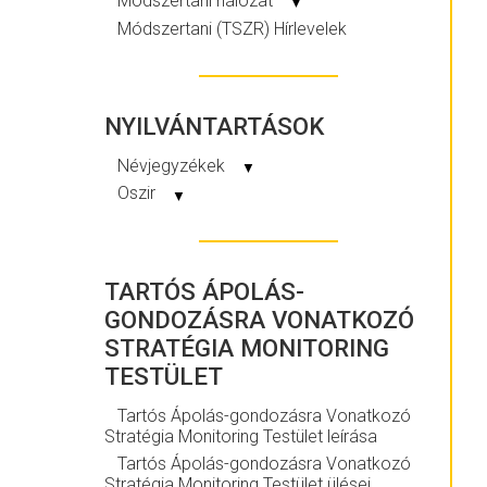
Módszertani hálózat
▼
Módszertani (TSZR) Hírlevelek
NYILVÁNTARTÁSOK
Névjegyzékek
▼
Oszir
▼
TARTÓS ÁPOLÁS-
GONDOZÁSRA VONATKOZÓ
STRATÉGIA MONITORING
TESTÜLET
Tartós Ápolás-gondozásra Vonatkozó
Stratégia Monitoring Testület leírása
Tartós Ápolás-gondozásra Vonatkozó
Stratégia Monitoring Testület ülései