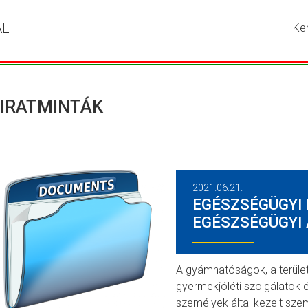
ÁL
Ke
Írja
be
a
ker
kív
IRATMINTÁK
kif
ma
ny
me
a
2021.06.21.
ke
EGÉSZSÉGÜGYI 
go
EGÉSZSÉGÜGYI
A gyámhatóságok, a terüle
gyermekjóléti szolgálatok
személyek által kezelt sze