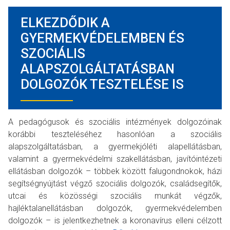
ELKEZDŐDIK A
GYERMEKVÉDELEMBEN ÉS
SZOCIÁLIS
ALAPSZOLGÁLTATÁSBAN
DOLGOZÓK TESZTELÉSE IS
A pedagógusok és szociális intézmények dolgozóinak
korábbi teszteléséhez hasonlóan a szociális
alapszolgáltatásban, a gyermekjóléti alapellátásban,
valamint a gyermekvédelmi szakellátásban, javítóintézeti
ellátásban dolgozók – többek között falugondnokok, házi
segítségnyújtást végző szociális dolgozók, családsegítők,
utcai és közösségi szociális munkát végzők,
hajléktalanellátásban dolgozók, gyermekvédelemben
dolgozók – is jelentkezhetnek a koronavírus elleni célzott