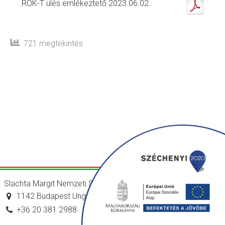
ROK-T ülés emlékeztető 2023.06.02.
721 megtekintés
Slachta Margit Nemzeti Szociálpolitikai Intézet
1142 Budapest Ungvár utca 64-66.
+36 20 381 2988
titkarsag@nszi.gov.hu