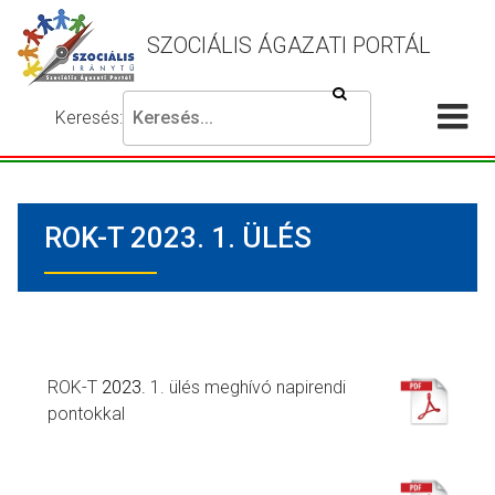
SZOCIÁLIS ÁGAZATI PORTÁL
Keresés
Keresés:
Írja
Akadálymentes
Me
be
beállítások
a
meg
keresni
ROK-T 2023. 1. ÜLÉS
kívánt
kifejezést,
majd
nyomja
meg
a
ROK-T
2023.
1. ülés meghívó napirendi
keresés
pontokkal
gombot.