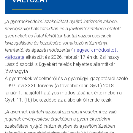
„A gyermekvédelmi szakellátást nyújtó intézményekben,
nevelőszülői hálózatokban és a javítóintézetekben ellátott
gyermekek és fiatal felnőttek bántalmazási eseteinek
kivizsgálására és kezelésére vonatkozó intézményi,
fenntartói és ágazati módszertan”
negyedik módosított
változata
elkészült és 2026. február 17-én dr. Zsilinszky
László szociális ügyekért felelős helyettes államtitkár
jóváhagyta.
A gyermekek védelméről és a gyámügyi igazgatásról szóló
1997. évi XXXI. törvény (a továbbiakban Gyvt.) 2018.
január 1. napjától hatályos módosításának értelmében a
Gyvt. 11. (l b) bekezdése az alábbiakról rendelkezik:
„A gyermek bántalmazással szembeni védelemhez való
jogának érvényesítése érdekében a gyermekvédelmi
szakellátást nyújtó intézményben és a javítóintézetben