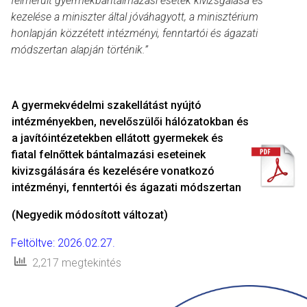
felmerült gyermekbántalmazási esetek kivizsgálása és
kezelése a miniszter által jóváhagyott, a minisztérium
honlapján közzétett intézményi, fenntartói és ágazati
módszertan alapján történik.”
A gyermekvédelmi szakellátást nyújtó
intézményekben, nevelőszülői hálózatokban és
a javítóintézetekben ellátott gyermekek és
fiatal felnőttek bántalmazási eseteinek
kivizsgálására és kezelésére vonatkozó
intézményi, fenntertói és ágazati módszertan
(Negyedik módosított változat)
Feltöltve: 2026.02.27.
2,217 megtekintés