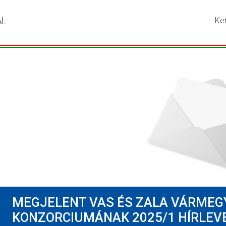
ÁL
Ke
Írja
be
a
ker
kív
kif
ma
ny
me
a
ke
go
MEGJELENT VAS ÉS ZALA VÁRMEG
KONZORCIUMÁNAK 2025/1 HÍRLEV