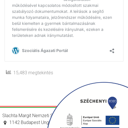
15,483 megtekintés
Slachta Margit Nemzeti Szociálpolitikai Intézet
1142 Budapest Ungvár utca 64-66.