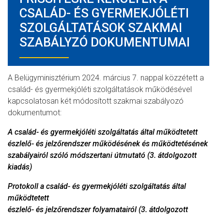
CSALÁD- ÉS GYERMEKJÓLÉTI
SZOLGÁLTATÁSOK SZAKMAI
SZABÁLYZÓ DOKUMENTUMAI
A Belügyminisztérium 2024. március 7. nappal közzétett a
család- és gyermekjóléti szolgáltatások működésével
kapcsolatosan két módosított szakmai szabályozó
dokumentumot:
A család- és gyermekjóléti szolgáltatás által működtetett
észlelő- és jelzőrendszer működésének és működtetésének
szabályairól szóló módszertani útmutató
(3. átdolgozott
kiadás)
Protokoll a család- és gyermekjóléti szolgáltatás által
működtetett
észlelő- és jelzőrendszer folyamatairól (3. átdolgozott