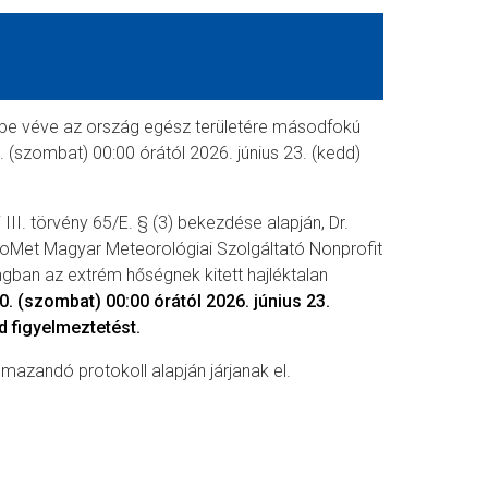
mbe véve az ország egész területére másodfokú
0. (szombat) 00:00 órától 2026. június 23. (kedd)
 III. törvény 65/E. § (3) bekezdése alapján, Dr.
roMet Magyar Meteorológiai Szolgáltató Nonprofit
gban az extrém hőségnek kitett hajléktalan
0. (szombat) 00:00 órától 2026. június 23.
d figyelmeztetést.
lmazandó protokoll alapján járjanak el.