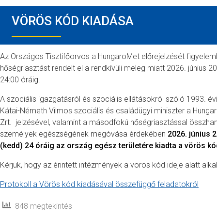
VÖRÖS KÓD KIADÁSA
Az Országos Tisztifőorvos a HungaroMet előrejelzését figyele
hőségriasztást rendelt el a rendkívüli meleg miatt 2026. június 2
24:00 óráig.
A szociális igazgatásról és szociális ellátásokról szóló 1993. évi
Kátai-Németh Vilmos szociális és családügyi miniszter a Hunga
Zrt. jelzésével, valamint a másodfokú hőségriasztással összhan
személyek egészségének megóvása érdekében
2026. június 2
(kedd) 24 óráig az ország egész területére kiadta a vörös kó
Kérjük, hogy az érintett intézmények a vörös kód ideje alatt alka
Protokoll a Vörös kód kiadásával összefüggő feladatokról
848 megtekintés