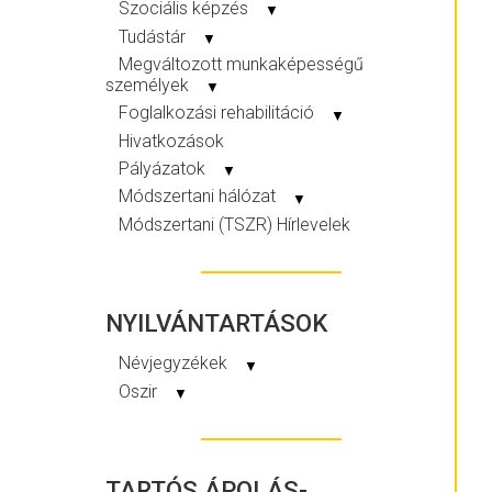
Szociális képzés
▼
Tudástár
▼
Megváltozott munkaképességű
személyek
▼
Foglalkozási rehabilitáció
▼
Hivatkozások
Pályázatok
▼
Módszertani hálózat
▼
Módszertani (TSZR) Hírlevelek
NYILVÁNTARTÁSOK
Névjegyzékek
▼
Oszir
▼
TARTÓS ÁPOLÁS-