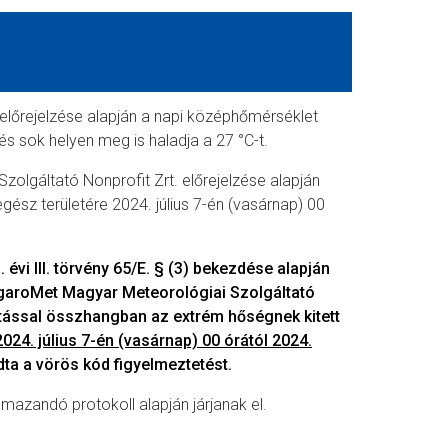
előrejelzése alapján a napi középhőmérséklet
 és sok helyen meg is haladja a 27 °C-t.
olgáltató Nonprofit Zrt. előrejelzése alapján
ész területére 2024. július 7-én (vasárnap) 00
 évi III. törvény 65/E. § (3) bekezdése alapján
ungaroMet Magyar Meteorológiai Szolgáltató
ztással összhangban az extrém hőségnek kitett
2024. július 7-én (vasárnap) 00 órától 2024.
dta a vörös kód figyelmeztetést.
lmazandó protokoll alapján járjanak el.