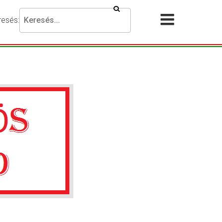
Keresés
resés:
Akadálymentesítési
Menü
beállítások
megnyit
esni
ánt
ejezést,
jd
omja
g
resés
mbot.