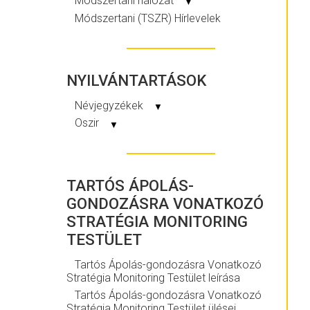
Módszertani hálózat
▼
Módszertani (TSZR) Hírlevelek
NYILVÁNTARTÁSOK
Névjegyzékek
▼
Oszir
▼
TARTÓS ÁPOLÁS-
GONDOZÁSRA VONATKOZÓ
STRATÉGIA MONITORING
TESTÜLET
Tartós Ápolás-gondozásra Vonatkozó
Stratégia Monitoring Testület leírása
Tartós Ápolás-gondozásra Vonatkozó
Stratégia Monitoring Testület ülései