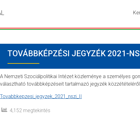
ÁL
Ke
Írja
be
a
ker
kív
TOVÁBBKÉPZÉSI JEGYZÉK 2021-NSZI
kif
ma
ny
me
A Nemzeti Szociálpolitikai Intézet közleménye a személyes 
a
választható továbbképzéseit tartalmazó jegyzék közzétételéről
ke
Tovabbkepzesi_jegyzek_2021_nszi_II
go
4,152 megtekintés