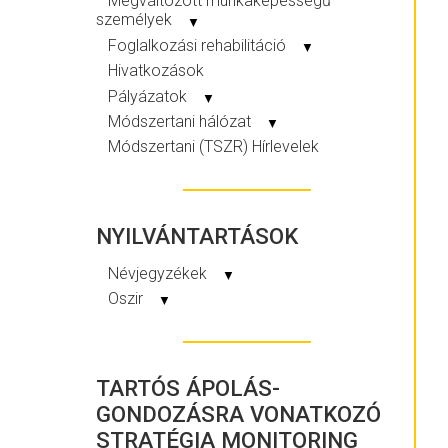
Megváltozott munkaképességű
személyek
▼
Foglalkozási rehabilitáció
▼
Hivatkozások
Pályázatok
▼
Módszertani hálózat
▼
Módszertani (TSZR) Hírlevelek
NYILVÁNTARTÁSOK
Névjegyzékek
▼
Oszir
▼
TARTÓS ÁPOLÁS-
GONDOZÁSRA VONATKOZÓ
STRATÉGIA MONITORING