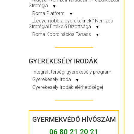
Stratégia
▼
Roma Platform
▼
„Legyen jobb a gyerekeknek!” Nemzeti
Stratégiai Értékelő Bizottsága
▼
Roma Koordinációs Tanács
▼
GYEREKESÉLY IRODÁK
Integrált térségi gyerekesély program
Gyerekesély Iroda
▼
Gyerekesély Irodák elérhetőségei
GYERMEKVÉDŐ HÍVÓSZÁM
06 80 21 20 21