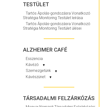
TESTÜLET
Tartós Ápolás-gondozásra Vonatkozó
Stratégia Monitoring Testület leírása
Tartós Ápolás-gondozásra Vonatkozó
Stratégia Monitoring Testület ülései
ALZHEIMER CAFÉ
Esszencia
Kávézó
▼
Szemezgetünk
▼
Kávészünet
▼
TÁRSADALMI FELZÁRKÓZÁS
Magyar Nemzeti Társadalmi Felzárkózási