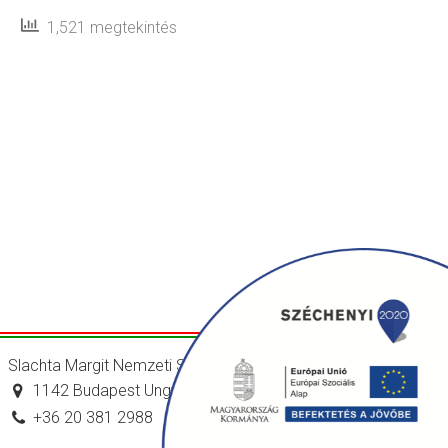
1,521 megtekintés
Slachta Margit Nemzeti Szociálpolitikai Intézet
1142 Budapest Ungvár utca 64-66.
+36 20 381 2988
titkarsag@nszi.gov.hu