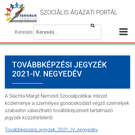
SZOCIÁLIS ÁGAZATI PORTÁL
Keresés
Keresés:
Írja
Akadálymentes
Me
be
beállítások
a
meg
keresni
TOVÁBBKÉPZÉSI JEGYZÉK
kívánt
kifejezést,
2021-IV. NEGYEDÉV
majd
nyomja
meg
A Slachta Margit Nemzeti Szociálpolitikai Intézet
a
közleménye a személyes gondoskodást végző személyek
keresés
szabadon választható továbbképzéseit tartalmazó
gombot.
jegyzék közzétételéről
Tovabbkepzesi_jegyzek_2021_IV_negyedev