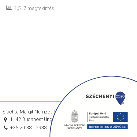
1,517 megtekintés
Slachta Margit Nemzeti Szociálpolitikai Intézet
1142 Budapest Ungvár utca 64-66.
+36 20 381 2988
titkarsag@nszi.gov.hu