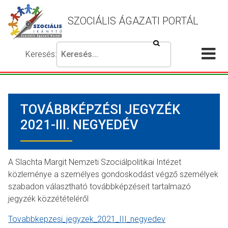
SZOCIÁLIS ÁGAZATI PORTÁL
Keresés
Keresés:
Írja
Akadálymentes
Me
be
beállítások
a
meg
keresni
TOVÁBBKÉPZÉSI JEGYZÉK
kívánt
kifejezést,
2021-III. NEGYEDÉV
majd
nyomja
meg
A Slachta Margit Nemzeti Szociálpolitikai Intézet
a
közleménye a személyes gondoskodást végző személyek
keresés
szabadon választható továbbképzéseit tartalmazó
gombot.
jegyzék közzétételéről
Tovabbkepzesi_jegyzek_2021_III_negyedev