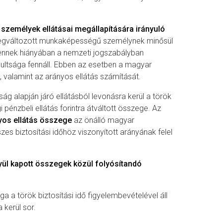
zemélyek ellátásai megállapítására irányuló
egváltozott munkaképességű személynek minősül
y ennek hiányában a nemzeti jogszabályban
ltsága fennáll. Ebben az esetben a magyar
, valamint az arányos ellátás számítását.
g alapján járó ellátásból levonásra kerül a török
 pénzbeli ellátás forintra átváltott összege. Az
yos ellátás összege
az önálló magyar
es biztosítási időhöz viszonyított arányának felel
yül kapott összegek közül folyósítandó
 a török biztosítási idő figyelembevételével áll
 kerül sor.