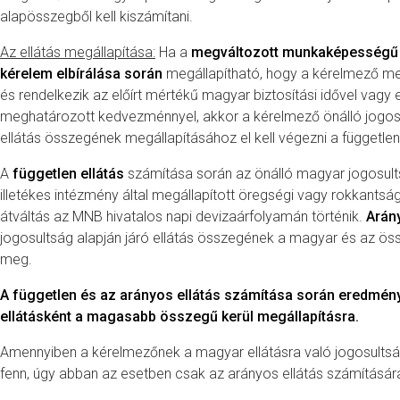
alapösszegből kell kiszámítani.
Az ellátás megállapítása:
Ha a
megváltozott munkaképességű s
kérelem elbírálása során
megállapítható, hogy a kérelmező m
és rendelkezik az előírt mértékű magyar biztosítási idővel vag
meghatározott kedvezménnyel, akkor a kérelmező önálló jogosu
ellátás összegének megállapításához el kell végezni a független
A
független ellátás
számítása során az önálló magyar jogosultsá
illetékes intézmény által megállapított öregségi vagy rokkantsági
átváltás az MNB hivatalos napi devizaárfolyamán történik.
Arán
jogosultság alapján járó ellátás összegének a magyar és az össz
meg.
A független és az arányos ellátás számítása során eredmén
ellátásként a magasabb összegű kerül megállapításra.
Amennyiben a kérelmezőnek a magyar ellátásra való jogosultsága
fenn, úgy abban az esetben csak az arányos ellátás számítására