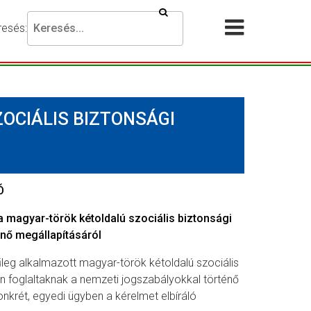
Keresés
resés:
Akadálymentesítési
Menü
beállítások
megnyit
esni
ánt
OCIÁLIS BIZTONSÁGI
ejezést,
jd
omja
g
Ó
resés
magyar-török kétoldalú szociális biztonsági
mbot.
nő megállapításáról
űleg alkalmazott magyar-török kétoldalú szociális
n foglaltaknak a nemzeti jogszabályokkal történő
onkrét, egyedi ügyben a kérelmet elbíráló