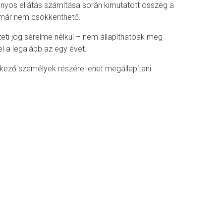
ányos ellátás számítása során kimutatott összeg a
l már nem csökkenthető.
i jog sérelme nélkül – nem állapíthatóak meg
l a legalább az egy évet.
elkező személyek részére lehet megállapítani.