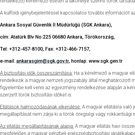
rendelkező) kérelmező esetén a lakóhelye szerinti török társada
A külföldi igénybejelentéssel kapcsolatos további információt az
Ankara Sosyal Güvenlik İl Müdürlüğü (SGK Ankara),
cím: Atatürk Blv No:225 06680 Ankara, Törökország,
Tel: +312-457-8100, Fax: +312-466-7157,
e-mail:
ankarasgim@sgk.gov.tr
, honlap: www.sgk.gen.tr
A biztosítási idők összeszámítása:
Ha a kérelmező a magyar ell
rendelkezik a magyar nemzeti jogszabály által meghatározott mé
figyelembe kell venni az egyezmény rendelkezése alapján a kér
szerzett török biztosítási időket is.
Ellátások halmozódásának elkerülése:
A magyar ellátásra való 
megállapítását nem zárja ki a török öregségi vagy rokkantsági ny
Az ellátás megállapításának alapja:
A magyar ellátás havi össze
megfelelően a magyar pénzbeli egészségbiztosítási járulékala