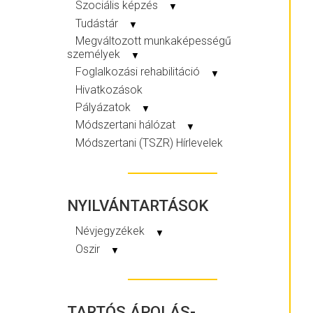
Szociális képzés
▼
Tudástár
▼
Megváltozott munkaképességű
személyek
▼
Foglalkozási rehabilitáció
▼
Hivatkozások
Pályázatok
▼
Módszertani hálózat
▼
Módszertani (TSZR) Hírlevelek
NYILVÁNTARTÁSOK
Névjegyzékek
▼
Oszir
▼
TARTÓS ÁPOLÁS-