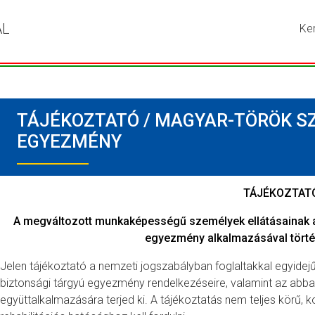
ÁL
Ke
Írja
be
a
ker
kív
TÁJÉKOZTATÓ / MAGYAR-TÖRÖK SZ
kif
ma
EGYEZMÉNY
ny
me
a
TÁJÉKOZTAT
ke
A megváltozott munkaképességű személyek ellátásainak a 
go
egyezmény alkalmazásával törté
Jelen tájékoztató a nemzeti jogszabályban foglaltakkal egyidej
biztonsági tárgyú egyezmény rendelkezéseire, valamint az abba
együttalkalmazására terjed ki. A tájékoztatás nem teljes körű, k