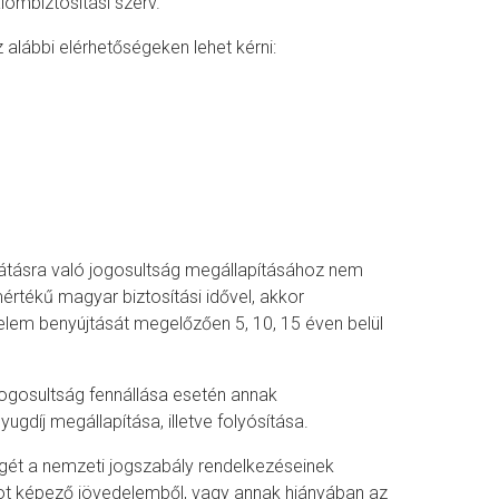
lombiztosítási szerv.
 alábbi elérhetőségeken lehet kérni:
átásra való jogosultság megállapításához nem
rtékű magyar biztosítási idővel, akkor
elem benyújtását megelőzően 5, 10, 15 éven belül
jogosultság fennállása esetén annak
ugdíj megállapítása, illetve folyósítása.
gét a nemzeti jogszabály rendelkezéseinek
pot képező jövedelemből, vagy annak hiányában az