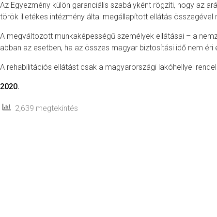
Az Egyezmény külön garanciális szabályként rögzíti, hogy az ar
török illetékes intézmény által megállapított ellátás összegéve
A megváltozott munkaképességű személyek ellátásai – a nemzet
abban az esetben, ha az összes magyar biztosítási idő nem éri e
A rehabilitációs ellátást csak a magyarországi lakóhellyel rend
2020.
2,639 megtekintés