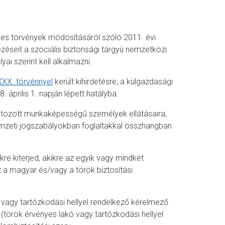
es törvények módosításáról szóló 2011. évi
zéseit a szociális biztonsági tárgyú nemzetközi
i szerint kell alkalmazni.
XXX. törvénnyel
került kihirdetésre, a külgazdasági
 április 1. napján lépett hatályba.
tozott munkaképességű személyek ellátásaira,
mzeti jogszabályokban foglaltakkal összhangban
 kiterjed, akikre az egyik vagy mindkét
a magyar és/vagy a török biztosítási
agy tartózkodási hellyel rendelkező kérelmező
ő (török érvényes lakó vagy tartózkodási hellyel