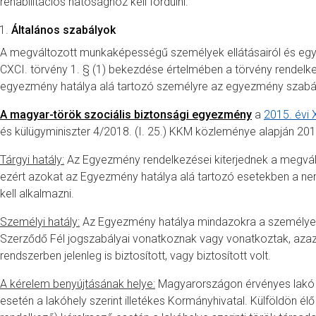
rehabilitációs hatósághoz kell fordulni.
Általános szabályok
A megváltozott munkaképességű személyek ellátásairól és egy
CXCI. törvény 1. § (1) bekezdése értelmében a törvény rendelke
egyezmény hatálya alá tartozó személyre az egyezmény szabálya
A magyar-török szociális biztonsági egyezmény
a
2015. évi 
és külügyminiszter 4/2018. (I. 25.) KKM közleménye alapján 2018.
Tárgyi hatály:
Az Egyezmény rendelkezései kiterjednek a megvál
ezért azokat az Egyezmény hatálya alá tartozó esetekben a ne
kell alkalmazni.
Személyi hatály:
Az Egyezmény hatálya mindazokra a személyekre
Szerződő Fél jogszabályai vonatkoznak vagy vonatkoztak, azaz 
rendszerben jelenleg is biztosított, vagy biztosított volt.
A kérelem benyújtásának helye:
Magyarországon érvényes lakó v
esetén a lakóhely szerint illetékes Kormányhivatal. Külföldön él