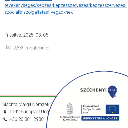
tevekenysegek/kepzes/kepzesszervezes/kepzesszervezes-
szocialis-szolgaltatast-vegzoknek
Frissítve: 2025. 03. 05.
2,839 megtekintés
Slachta Margit Nemzeti Szociálpolitikai Intézet
1142 Budapest Ungvár utca 64-66.
+36 20 381 2988
titkarsag@nszi.gov.hu