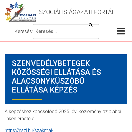
SZOCIÁLIS ÁGAZATI PORTÁL
Keresés
Keresés:
Írja
Akadálymentes
Me
be
beállítások
a
meg
keresni
SZENVEDÉLYBETEGEK
kívánt
kifejezést,
KÖZÖSSÉGI ELLÁTÁSA ÉS
majd
ALACSONYKÜSZÖBŰ
nyomja
ELLÁTÁSA KÉPZÉS
meg
a
keresés
A képzéshez kapcsolódó 2025. évi közlemény az alábbi
gombot.
linken érhető el:
https://nszi.hu/szakmai-