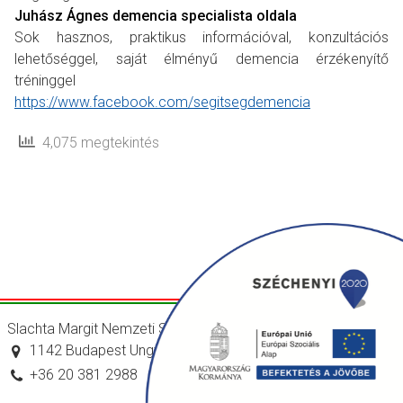
Juhász Ágnes demencia specialista oldala
Sok hasznos, praktikus információval, konzultációs
lehetőséggel, saját élményű demencia érzékenyítő
tréninggel
https://www.facebook.com/segitsegdemencia
4,075 megtekintés
Slachta Margit Nemzeti Szociálpolitikai Intézet
1142 Budapest Ungvár utca 64-66.
+36 20 381 2988
titkarsag@nszi.gov.hu