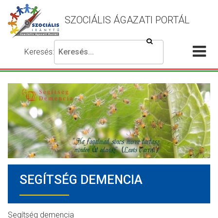
SZOCIÁLIS ÁGAZATI PORTÁL
Keresés
Keresés:
Írja
Akadálymentes
Me
be
beállítások
a
meg
keresni
kívánt
kifejezést,
majd
nyomja
meg
a
keresés
SEGÍTSÉG DEMENCIA
gombot.
Segítség demencia